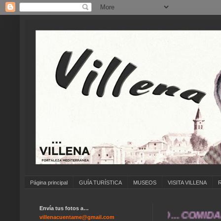
Página principal
GUÍA TURÍSTICA
MUSEOS
VISITA VILLENA
Envía tus fotos a…
ONES ... ANIVERSARIOS ... NAVIDAD ... COM
villenacuentame@gmail.com