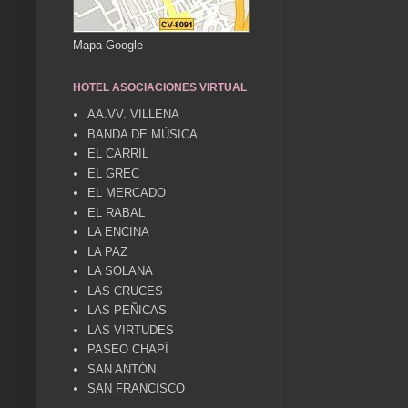
Mapa Google
HOTEL ASOCIACIONES VIRTUAL
AA.VV. VILLENA
BANDA DE MÚSICA
EL CARRIL
EL GREC
EL MERCADO
EL RABAL
LA ENCINA
LA PAZ
LA SOLANA
LAS CRUCES
LAS PEÑICAS
LAS VIRTUDES
PASEO CHAPÍ
SAN ANTÓN
SAN FRANCISCO