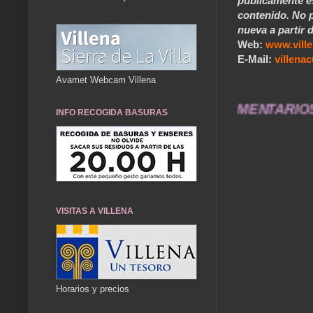
públicamente e
contenido. No p
nueva a partir d
Web:
www.vill
E-Mail:
villen
Avamet Webcam Villena
DAD... ENVÍA FOTOS Y COMENTARIOS A... villena
INFO RECOGIDA BASURAS
VISITAS A VILLENA
Horarios y precios