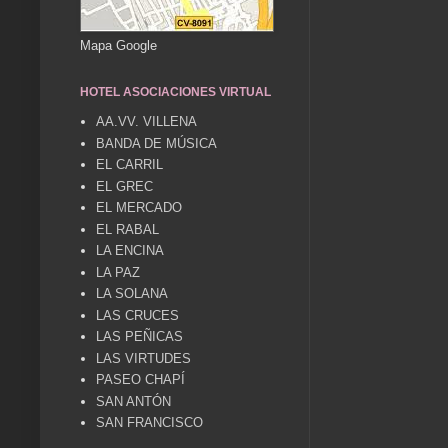
Mapa Google
HOTEL ASOCIACIONES VIRTUAL
AA.VV. VILLENA
BANDA DE MÚSICA
EL CARRIL
EL GREC
EL MERCADO
EL RABAL
LA ENCINA
LA PAZ
LA SOLANA
LAS CRUCES
LAS PEÑICAS
LAS VIRTUDES
PASEO CHAPÍ
SAN ANTÓN
SAN FRANCISCO