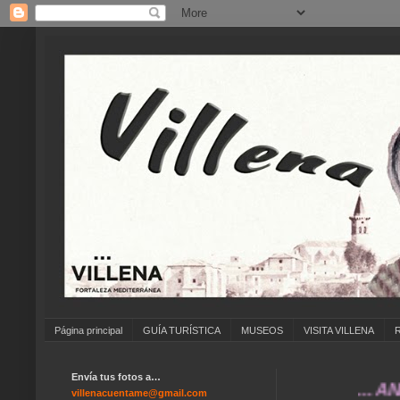
Página principal
GUÍA TURÍSTICA
MUSEOS
VISITA VILLENA
Envía tus fotos a…
... ANÍMATE 
villenacuentame@gmail.com