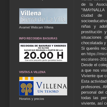
de la Asoci
“IMAYNALLA K
ciudad de S
socioeducativ
niñas y ado
Avamet Webcam Villena
prostitución 
situaciones d
INFO RECOGIDA BASURAS
chocolatada y 
Si queréis re
en
https://mic
escolares-201
Desde el coleg
a que nos visi
VISITAS A VILLENA
Viviente que c
Esta actividad
profesores, A
personal del 
todas las per
Horarios y precios
viviente, así 