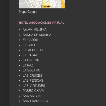
Mapa Google
HOTEL ASOCIACIONES VIRTUAL
AA.VV. VILLENA
BANDA DE MÚSICA
EL CARRIL
EL GREC
EL MERCADO
EL RABAL
LA ENCINA
LA PAZ
LA SOLANA
LAS CRUCES
LAS PEÑICAS
LAS VIRTUDES
PASEO CHAPÍ
SAN ANTÓN
SAN FRANCISCO