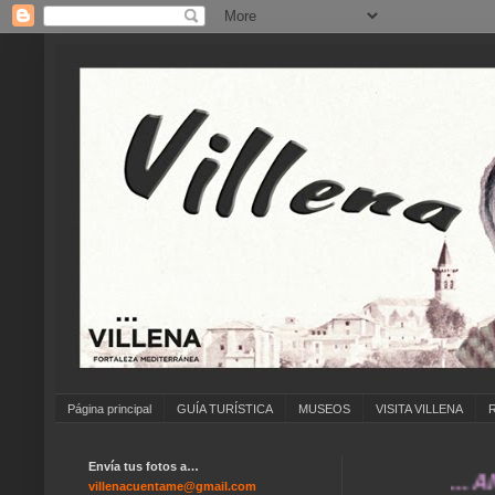
Página principal
GUÍA TURÍSTICA
MUSEOS
VISITA VILLENA
Envía tus fotos a…
... ANÍMATE
villenacuentame@gmail.com