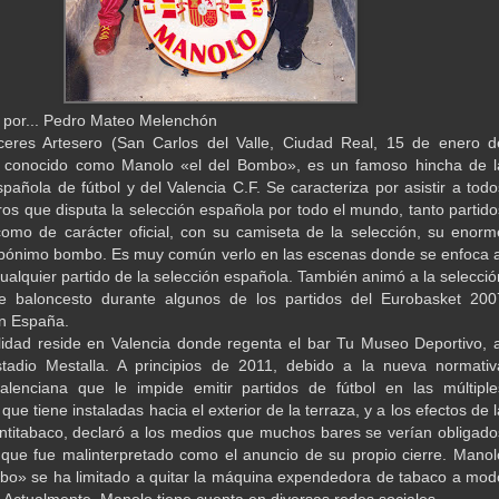
 por... Pedro Mateo Melenchón
eres Artesero (San Carlos del Valle, Ciudad Real, 15 de enero d
 conocido como Manolo «el del Bombo», es un famoso hincha de l
spañola de fútbol y del Valencia C.F. Se caracteriza por asistir a todo
ros que disputa la selección española por todo el mundo, tanto partido
omo de carácter oficial, con su camiseta de la selección, su enorm
epónimo bombo. Es muy común verlo en las escenas donde se enfoca a
cualquier partido de la selección española. También animó a la selecció
e baloncesto durante algunos de los partidos del Eurobasket 200
n España.
lidad reside en Valencia donde regenta el bar Tu Museo Deportivo, a
stadio Mestalla. A principios de 2011, debido a la nueva normativ
alenciana que le impide emitir partidos de fútbol en las múltiple
 que tiene instaladas hacia el exterior de la terraza, y a los efectos de l
ntitabaco, declaró a los medios que muchos bares se verían obligado
o que fue malinterpretado como el anuncio de su propio cierre. Manol
bo» se ha limitado a quitar la máquina expendedora de tabaco a mod