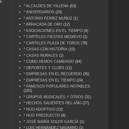
a vida .... TÚ HACES VILLENA CUÉNTAME... UN S
* ALCALDES DE VILLENA
(63)
* ANIVERSARIOS
(24)
* ANTONIO FERRIZ MUÑOZ
(1)
* ARRACADA DE ORO
(12)
* ASOCIACIONES EN EL TIEMPO
(8)
* CARTELES FIESTAS MEDIEVO
(1)
* CARTELES PLAZA DE TOROS
(78)
* CASAS CON HISTORIA
(10)
* CASAS RURALES
(1)
* COMO HEMOS CAMBIADO
(94)
* DEPORTES Y CLUBS
(12)
* EMPRESAS EN EL RECUERDO
(35)
* EMPRESAS EN EL TIEMPO
(24)
* FAMOSOS POPULARES NOTABLES
(193)
* GRUPOS MUSICALES Y OTROS
(31)
* HECHOS SALIENTES DEL AÑO
(27)
* HIJO ADOPTIVO
(22)
* HIJO PREDILECTO
(9)
* JOSÉ MARÍA SOLER GARCÍA
(1)
* LUIS HERNÁNDEZ NAVARRO
(1)