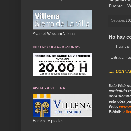
de protesta
Fuente... 
Sección:
20
Avamet Webcam Villena
No hay c
Publicar
INFO RECOGIDA BASURAS
Entrada más
..... CONTI
Esta Web no
VISITAS A VILLENA
contenido e
obra siempr
esta obra pa
Web:
www.v
E-Mail:
vill
Horarios y precios