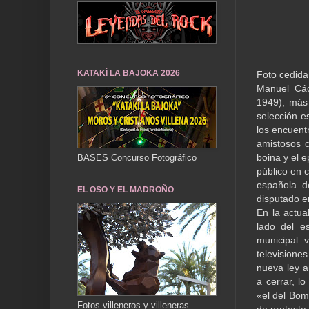
KATAKÍ LA BAJOKA 2026
Foto cedida
Manuel Các
1949), más
selección e
los encuent
amistosos c
boina y el 
BASES Concurso Fotográfico
público en 
española d
EL OSO Y EL MADROÑO
disputado e
En la actua
lado del e
municipal v
televisiones
nueva ley a
a cerrar, l
«el del Bom
Fotos villeneros y villeneras