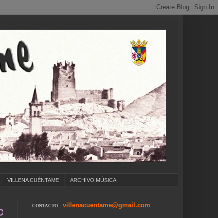
VILLENA CUÉNTAME
ARCHIVO MÚSICA
villenacuentame@gmail.com
CONTACTO...
 COLEGIOS ... CUMPLEAÑOS ... CARNAVAL ... 