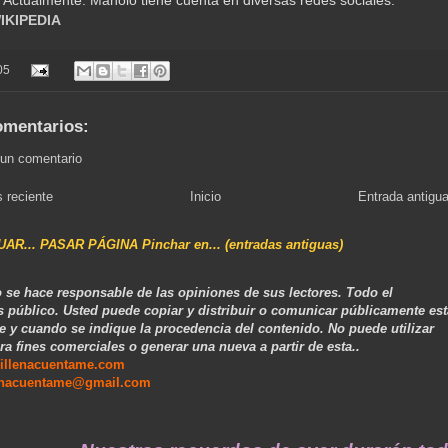
. Actualmente. Manolo tiene cuenta en diversas redes sociales.
WIKIPEDIA
05
omentarios:
 un comentario
 reciente
Inicio
Entrada antigu
NUAR... PASAR PÁGINA Pinchar en... (entradas antiguas)
 se hace responsable de las opiniones de sus lectores. Todo el
s público. Usted puede copiar y distribuir o comunicar públicamente est
e y cuando se indique la procedencia del contenido. No puede utilizar
ra fines comerciales o generar una nueva a partir de esta..
illenacuentame.com
enacuentame@gmail.com