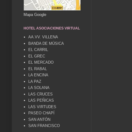
Mapa Google
HOTEL ASOCIACIONES VIRTUAL
AA.VV. VILLENA
BANDA DE MÚSICA
EL CARRIL
EL GREC
EL MERCADO
EL RABAL
LA ENCINA
LA PAZ
LA SOLANA
LAS CRUCES
LAS PEÑICAS
LAS VIRTUDES
PASEO CHAPÍ
SAN ANTÓN
SAN FRANCISCO