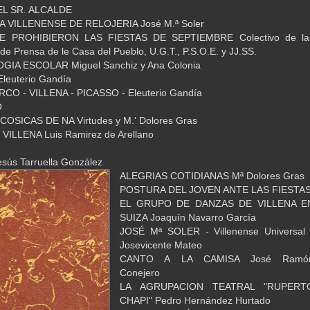
L SR. ALCALDE
 VILLENENSE DE RELOJERIA José M.ª Soler
E PROHIBIERON LAS FIESTAS DE SEPTIEMBRE Colectivo de la
 de Prensa de le Casa del Pueblo, U.G.T., P.S.O.E. y JJ.SS.
GIA ESCOLAR Miguel Sanchiz y Ana Colonia
leuterio Gandía
O - VILLENA - PICASSO - Eleuterio Gandía
O
OSICAS DE NA Virtudes y M.' Dolores Gras
VILLENA Luis Ramirez de Arellano
esús Tarruella González
ALEGRIAS COTIDIANAS Mª Dolores Gras
POSTURA DEL JOVEN ANTE LAS FIESTA
EL GRUPO DE DANZAS DE VILLENA E
SUIZA Joaquín Navarro García
JOSÉ Mª SOLER - Villenense Universal 
Josevicente Mateo
CANTO A LA CAMISA José Ramó
Conejero
LA AGRUPACION TEATRAL "RUPERT
CHAPI" Pedro Hernández Hurtado