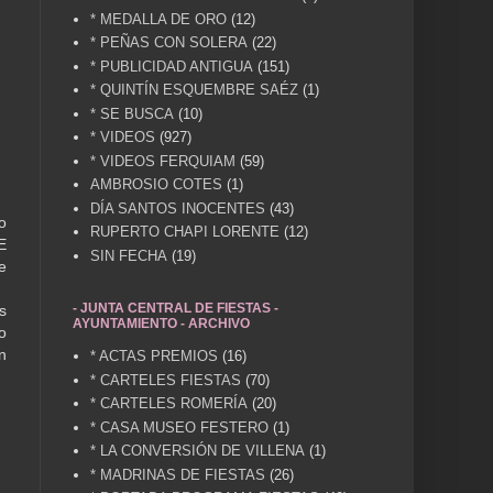
* MEDALLA DE ORO
(12)
* PEÑAS CON SOLERA
(22)
* PUBLICIDAD ANTIGUA
(151)
* QUINTÍN ESQUEMBRE SAÉZ
(1)
* SE BUSCA
(10)
* VIDEOS
(927)
* VIDEOS FERQUIAM
(59)
AMBROSIO COTES
(1)
DÍA SANTOS INOCENTES
(43)
o
RUPERTO CHAPI LORENTE
(12)
E
SIN FECHA
(19)
e
- JUNTA CENTRAL DE FIESTAS -
s
AYUNTAMIENTO - ARCHIVO
o
n
* ACTAS PREMIOS
(16)
* CARTELES FIESTAS
(70)
* CARTELES ROMERÍA
(20)
* CASA MUSEO FESTERO
(1)
* LA CONVERSIÓN DE VILLENA
(1)
* MADRINAS DE FIESTAS
(26)