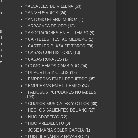
a
* ALCALDES DE VILLENA
(63)
s
* ANIVERSARIOS
(24)
L
* ANTONIO FERRIZ MUÑOZ
(1)
* ARRACADA DE ORO
(12)
s
* ASOCIACIONES EN EL TIEMPO
(8)
d
* CARTELES FIESTAS MEDIEVO
(1)
n
* CARTELES PLAZA DE TOROS
(78)
a
* CASAS CON HISTORIA
(10)
n
* CASAS RURALES
(1)
z
* COMO HEMOS CAMBIADO
(94)
* DEPORTES Y CLUBS
(12)
* EMPRESAS EN EL RECUERDO
(35)
* EMPRESAS EN EL TIEMPO
(24)
* FAMOSOS POPULARES NOTABLES
(193)
* GRUPOS MUSICALES Y OTROS
(30)
* HECHOS SALIENTES DEL AÑO
(27)
* HIJO ADOPTIVO
(22)
* HIJO PREDILECTO
(9)
* JOSÉ MARÍA SOLER GARCÍA
(1)
* LUIS HERNÁNDEZ NAVARRO
(1)