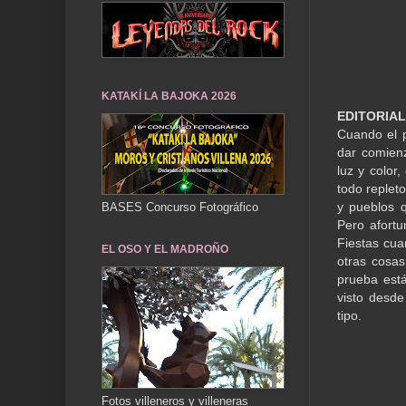
KATAKÍ LA BAJOKA 2026
EDITORIAL
Cuando el p
dar comienz
luz y color
todo replet
y pueblos q
BASES Concurso Fotográfico
Pero afort
Fiestas cua
EL OSO Y EL MADROÑO
otras cosas
prueba est
visto desde
tipo.
Fotos villeneros y villeneras