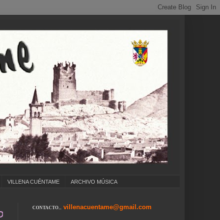
VILLENA CUÉNTAME
ARCHIVO MÚSICA
villenacuentame@gmail.com
CONTACTO...
LEGIOS ... CUMPLEAÑOS ... CARNAVAL ... FE