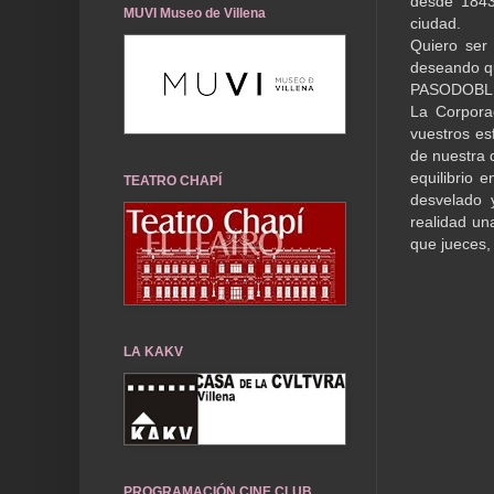
desde 1843
MUVI Museo de Villena
ciudad.
Quiero ser
deseando qu
PASODOBL
La Corporac
vuestros es
de nuestra 
equilibrio 
TEATRO CHAPÍ
desvelado 
realidad una
que jueces,
LA KAKV
PROGRAMACIÓN CINE CLUB