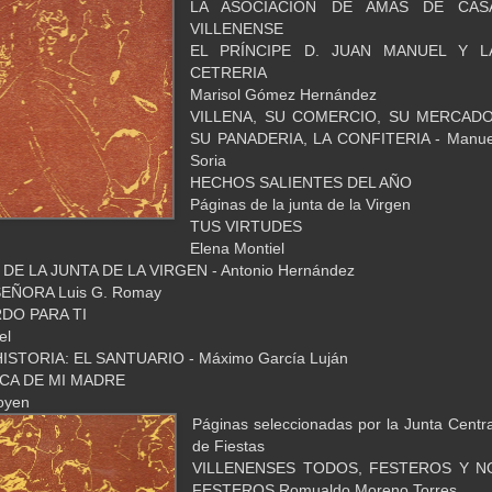
LA ASOCIACIÓN DE AMAS DE CAS
VILLENENSE
EL PRÍNCIPE D. JUAN MANUEL Y L
CETRERIA
Marisol Gómez Hernández
VILLENA, SU COMERCIO, SU MERCADO
SU PANADERIA, LA CONFITERIA - Manue
Soria
HECHOS SALIENTES DEL AÑO
Páginas de la junta de la Virgen
TUS VIRTUDES
Elena Montiel
E LA JUNTA DE LA VIRGEN - Antonio Hernández
SEÑORA Luis G. Romay
DO PARA TI
el
STORIA: EL SANTUARIO - Máximo García Luján
CA DE MI MADRE
goyen
Páginas seleccionadas por la Junta Centra
de Fiestas
VILLENENSES TODOS, FESTEROS Y N
FESTEROS Romualdo Moreno Torres