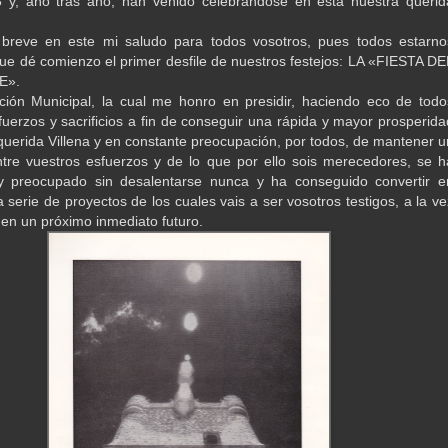
 y, año tras año, han venido celebrándose en esta nuestra querid
 breve en este mi saludo para todos vosotros, pues todos estarno
e dé comienzo el primer desfile de nuestros festejos: LA «FIESTA DE
E».
ión Municipal, la cual me honro en presidir, haciendo eco de todo
fuerzos y sacrificios a fin de conseguir una rápida y mayor prosperida
querida Villena y en constante preocupación, por todos, de mantener u
entre vuestros esfuerzos y de lo que por ello sois merecedores, se h
y preocupado sin desalentarse nunca y ha conseguido convertir e
 serie de proyectos de los cuales vais a ser vosotros testigos, a la ve
 en un próximo inmediato futuro.