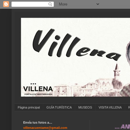
Página principal
GUÍA TURÍSTICA
MUSEOS
VISITA VILLENA
Envía tus fotos a…
... ANÍMAT
villenacuentame@gmail.com