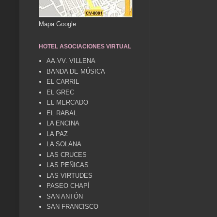
Mapa Google
HOTEL ASOCIACIONES VIRTUAL
AA.VV. VILLENA
BANDA DE MÚSICA
EL CARRIL
EL GREC
EL MERCADO
EL RABAL
LA ENCINA
LA PAZ
LA SOLANA
LAS CRUCES
LAS PEÑICAS
LAS VIRTUDES
PASEO CHAPÍ
SAN ANTÓN
SAN FRANCISCO