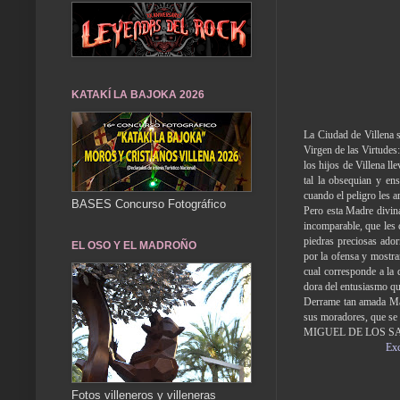
KATAKÍ LA BAJOKA 2026
La Ciudad de Villena s
Virgen de las Virtudes: 
los hijos de Villena l
tal la obsequian y en
cuando el pe­ligro les a
BASES Concurso Fotográfico
Pero esta Madre divina
incomparable, que les 
piedras preciosas ador
EL OSO Y EL MADROÑO
por la ofensa y mos­tra
cual co­rresponde a la
dora del entusiasmo qu
Derrame tan amada Mad
sus moradores, que se 
MIGUEL DE LOS SAN
Exc
Fotos villeneros y villeneras