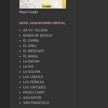
Mapa Google
HOTEL ASOCIACIONES VIRTUAL
AA.VV. VILLENA
BANDA DE MÚSICA
EL CARRIL
EL GREC
EL MERCADO
EL RABAL
LA ENCINA
LA PAZ
LA SOLANA
LAS CRUCES
LAS PEÑICAS
LAS VIRTUDES
PASEO CHAPÍ
SAN ANTÓN
SAN FRANCISCO