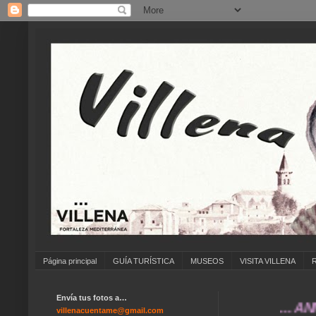
Página principal
GUÍA TURÍSTICA
MUSEOS
VISITA VILLENA
Envía tus fotos a…
... ANÍMATE
villenacuentame@gmail.com