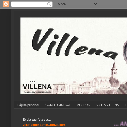
Página principal
GUÍA TURÍSTICA
MUSEOS
VISITA VILLENA
Envía tus fotos a…
... ANÍMATE
villenacuentame@gmail.com