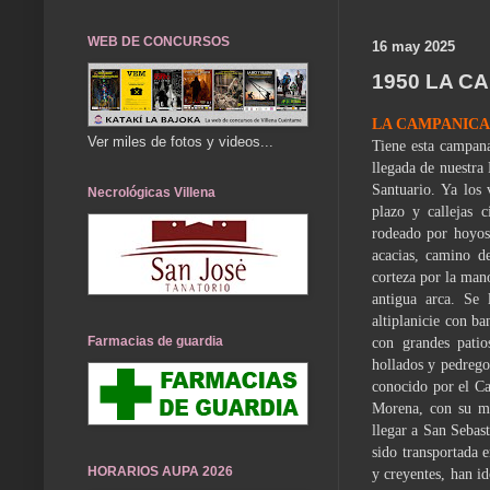
WEB DE CONCURSOS
16 may 2025
1950 LA C
LA CAMPANICA 
Ver miles de fotos y videos...
Tiene esta campana
llegada de nuestra 
Santuario. Ya los 
Necrológicas Villena
plazo y callejas c
rodeado por hoyos 
acacias, camino d
corteza por la man
antigua arca. Se 
altiplanicie con ba
Farmacias de guardia
con grandes patio
hollados y pedrego
conocido por el Ca
Mo­rena, con su ma
llegar a San Sebas
sido transportada 
HORARIOS AUPA 2026
y creyentes, han i