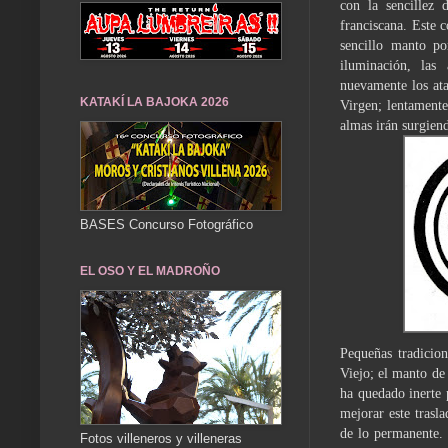
con la sencillez 
franciscana. Este c
sencillo manto po
iluminación, las 
nuevamente los ata
KATAKÍ LA BAJOKA 2026
Virgen; lentamente
almas irán surgien
BASES Concurso Fotográfico
EL OSO Y EL MADROÑO
Pequeñas tradicio
Viejo; el manto de
ha quedado inerte 
mejorar este trasla
de lo perma­nente.
Fotos villeneros y villeneras