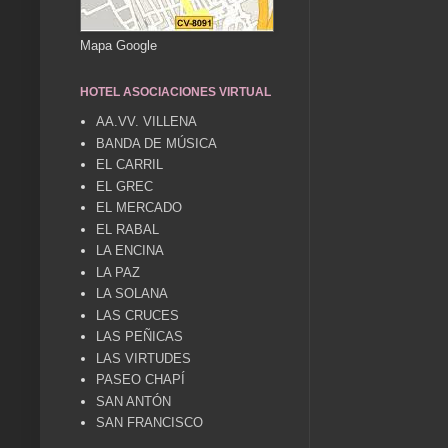
Mapa Google
HOTEL ASOCIACIONES VIRTUAL
AA.VV. VILLENA
BANDA DE MÚSICA
EL CARRIL
EL GREC
EL MERCADO
EL RABAL
LA ENCINA
LA PAZ
LA SOLANA
LAS CRUCES
LAS PEÑICAS
LAS VIRTUDES
PASEO CHAPÍ
SAN ANTÓN
SAN FRANCISCO