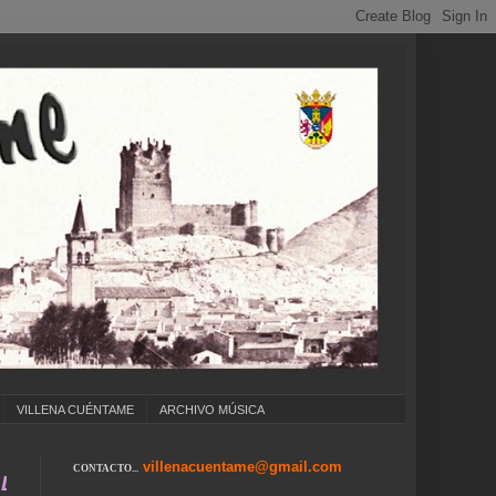
VILLENA CUÉNTAME
ARCHIVO MÚSICA
villenacuentame@gmail.com
CONTACTO...
 COLEGIOS ... CUMPLEAÑOS ... CARNAVAL ...