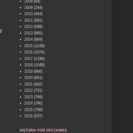
2008
(64)
2009
(244)
2010
(404)
2011
(581)
2012
(698)
a vida .... TÚ HACES VILLENA CUÉNTAME... UN S
2013
(865)
2014
(869)
2015
(1038)
2016
(1076)
2017
(1196)
2018
(1048)
2019
(860)
2020
(651)
2021
(602)
2022
(731)
2023
(749)
2024
(786)
2025
(798)
2026
(537)
HISTORIA POR SECCIONES