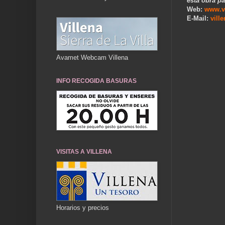
esta obra pa
Web:
www.v
E-Mail:
vill
.
Avamet Webcam Villena
INFO RECOGIDA BASURAS
VISITAS A VILLENA
Horarios y precios