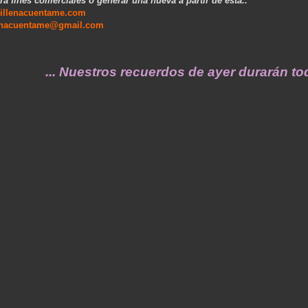
ra fines comerciales o generar una nueva a partir de esta..
illenacuentame.com
enacuentame@gmail.com
.. Nuestros recuerdos de ayer durarán toda un