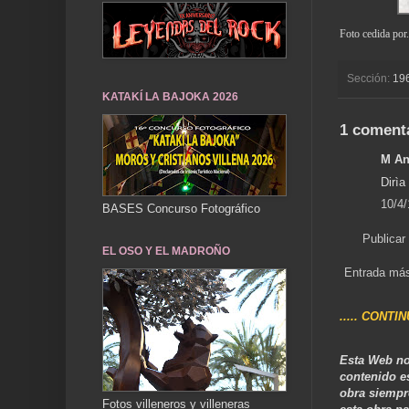
Foto cedida por
Sección:
19
KATAKÍ LA BAJOKA 2026
1 coment
M An
Dirìa
10/4/
BASES Concurso Fotográfico
Publicar
EL OSO Y EL MADROÑO
Entrada más
..... CONTI
Esta Web no
contenido e
obra siempr
Fotos villeneros y villeneras