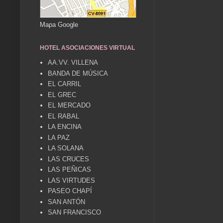
Mapa Google
HOTEL ASOCIACIONES VIRTUAL
AA.VV. VILLENA
BANDA DE MÚSICA
EL CARRIL
EL GREC
EL MERCADO
EL RABAL
LA ENCINA
LA PAZ
LA SOLANA
LAS CRUCES
LAS PEÑICAS
LAS VIRTUDES
PASEO CHAPÍ
SAN ANTÓN
SAN FRANCISCO