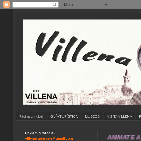
Página principal
GUÍA TURÍSTICA
MUSEOS
VISITA VILLENA
Envía tus fotos a…
... ANÍMATE A ENVI
villenacuentame@gmail.com