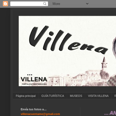
Página principal
GUÍA TURÍSTICA
MUSEOS
VISITA VILLENA
Envía tus fotos a…
... ANÍMATE
villenacuentame@gmail.com