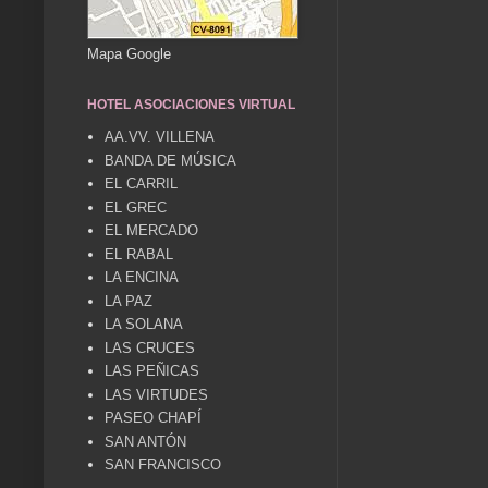
Mapa Google
HOTEL ASOCIACIONES VIRTUAL
AA.VV. VILLENA
BANDA DE MÚSICA
EL CARRIL
EL GREC
EL MERCADO
EL RABAL
LA ENCINA
LA PAZ
LA SOLANA
LAS CRUCES
LAS PEÑICAS
LAS VIRTUDES
PASEO CHAPÍ
SAN ANTÓN
SAN FRANCISCO