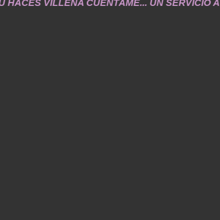
 HACES VILLENA CUÉNTAME... UN SERVICIO A LA M