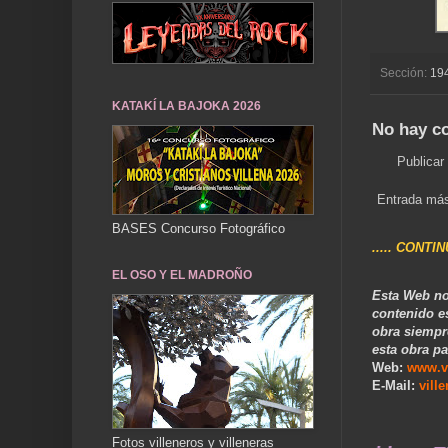
Sección:
19
KATAKÍ LA BAJOKA 2026
No hay c
Publicar
Entrada más
BASES Concurso Fotográfico
..... CONTI
EL OSO Y EL MADROÑO
Esta Web no
contenido e
obra siempr
esta obra pa
Web:
www.v
E-Mail:
vill
Fotos villeneros y villeneras