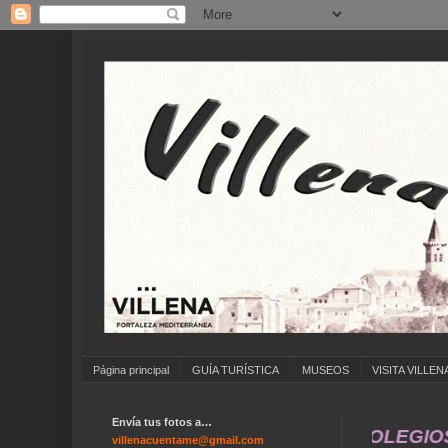
Página principal
GUÍA TURÍSTICA
MUSEOS
VISITA VILLEN
Envía tus fotos a…
ENVIAR FOTOS ANTIGUAS DE ... COLEGIOS ...
villenacuentame@gmail.com