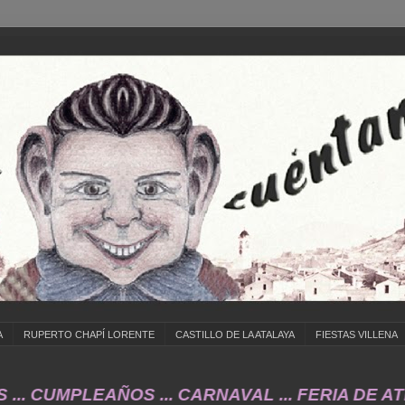
A
RUPERTO CHAPÍ LORENTE
CASTILLO DE LA ATALAYA
FIESTAS VILLENA
 CUMPLEAÑOS ... CARNAVAL ... FERIA DE ATRA