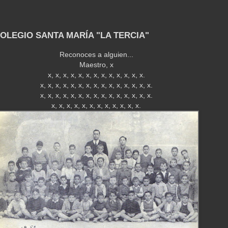
COLEGIO SANTA MARÍA "LA TERCIA"
Reconoces a alguien...
Maestro, x
x, x, x, x, x, x, x, x, x, x, x, x, x.
x, x, x, x, x, x, x, x, x, x, x, x, x, x, x.
x, x, x, x, x, x, x, x, x, x, x, x, x, x, x.
x, x, x, x, x, x, x, x, x, x, x, x.