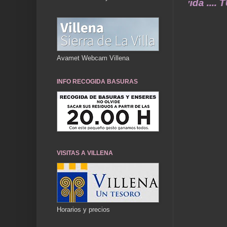
cuerdos de ayer durarán toda una vida .... TÚ
Avamet Webcam Villena
INFO RECOGIDA BASURAS
VISITAS A VILLENA
Horarios y precios