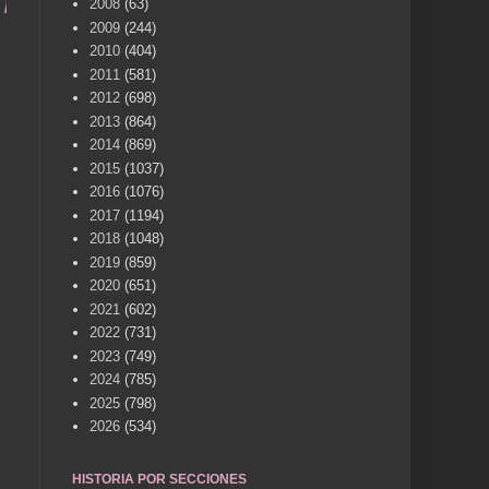
EMORIA HISTÓRICA DE NUESTRA CIUDAD... ENVÍA F
2008
(63)
2009
(244)
2010
(404)
2011
(581)
2012
(698)
2013
(864)
2014
(869)
2015
(1037)
2016
(1076)
2017
(1194)
2018
(1048)
2019
(859)
2020
(651)
2021
(602)
2022
(731)
2023
(749)
2024
(785)
2025
(798)
2026
(534)
HISTORIA POR SECCIONES