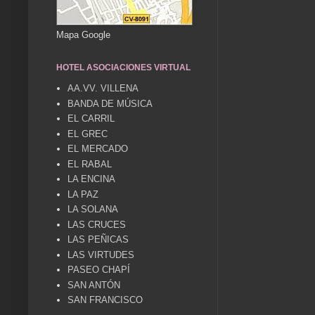
Mapa Google
HOTEL ASOCIACIONES VIRTUAL
AA.VV. VILLENA
BANDA DE MÚSICA
EL CARRIL
EL GREC
EL MERCADO
EL RABAL
LA ENCINA
LA PAZ
LA SOLANA
LAS CRUCES
LAS PEÑICAS
LAS VIRTUDES
PASEO CHAPÍ
SAN ANTÓN
SAN FRANCISCO