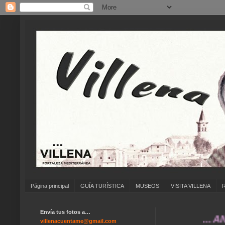
Página principal
GUÍA TURÍSTICA
MUSEOS
VISITA VILLENA
Envía tus fotos a…
... ANÍMA
villenacuentame@gmail.com