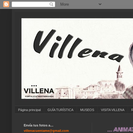
Página principal
GUÍA TURÍSTICA
MUSEOS
VISITA VILLENA
Envía tus fotos a…
... ANÍMATE A 
villenacuentame@gmail.com