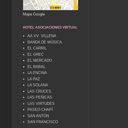
Mapa Google
HOTEL ASOCIACIONES VIRTUAL
AA.VV. VILLENA
BANDA DE MÚSICA
EL CARRIL
EL GREC
EL MERCADO
EL RABAL
LA ENCINA
LA PAZ
LA SOLANA
LAS CRUCES
LAS PEÑICAS
LAS VIRTUDES
PASEO CHAPÍ
SAN ANTÓN
SAN FRANCISCO