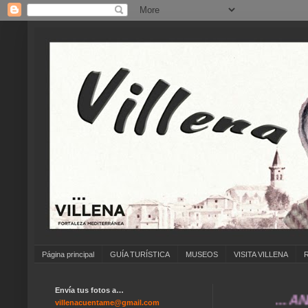
Página principal
GUÍA TURÍSTICA
MUSEOS
VISITA VILLENA
Envía tus fotos a…
... ANÍMATE
villenacuentame@gmail.com