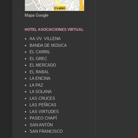
Mapa Google
HOTEL ASOCIACIONES VIRTUAL
AA.VV. VILLENA
BANDA DE MÚSICA
EL CARRIL
EL GREC
EL MERCADO
EL RABAL
LA ENCINA
LA PAZ
LA SOLANA
LAS CRUCES
LAS PEÑICAS
LAS VIRTUDES
PASEO CHAPÍ
SAN ANTÓN
SAN FRANCISCO