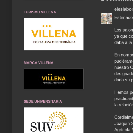
eleslabon
TURISMO VILLENA
Estimado
Los salon
ya que co
daba a la
En nombre
pudiéramo
MARCA VILLENA
nuestro C
designad
dada su p
Hemos pod
practican
SEDE UNIVERSITARIA
la relaci
Cordialme
Joaquín S
Agrícola 