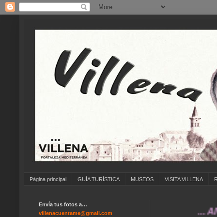
Página principal
GUÍA TURÍSTICA
MUSEOS
VISITA VILLENA
Envía tus fotos a…
... ANÍMAT
villenacuentame@gmail.com