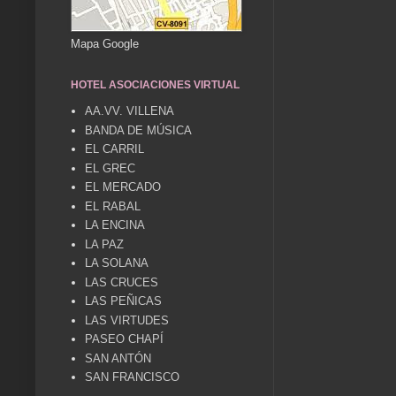
Mapa Google
HOTEL ASOCIACIONES VIRTUAL
AA.VV. VILLENA
BANDA DE MÚSICA
EL CARRIL
EL GREC
EL MERCADO
EL RABAL
LA ENCINA
LA PAZ
LA SOLANA
LAS CRUCES
LAS PEÑICAS
LAS VIRTUDES
PASEO CHAPÍ
SAN ANTÓN
SAN FRANCISCO