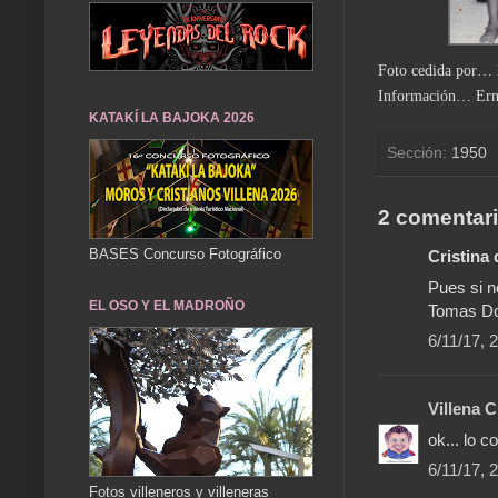
Foto cedida por… 
Información… Erne
KATAKÍ LA BAJOKA 2026
Sección:
1950
2 comentari
BASES Concurso Fotográfico
Cristina d
Pues si n
EL OSO Y EL MADROÑO
Tomas Dom
6/11/17, 
Villena 
ok... lo c
6/11/17, 
Fotos villeneros y villeneras