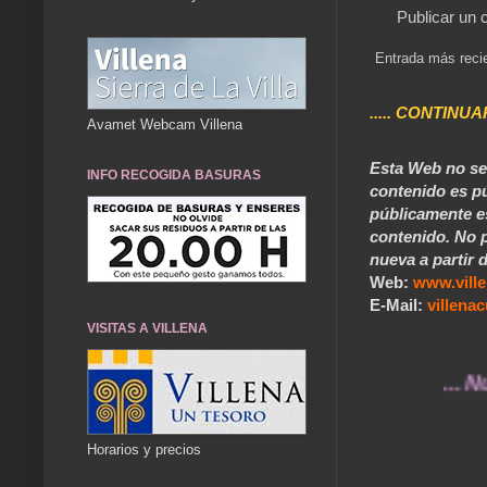
Publicar un 
Entrada más reci
..... CONTINUA
Avamet Webcam Villena
Esta Web no se 
INFO RECOGIDA BASURAS
contenido es pú
públicamente e
contenido. No p
nueva a partir d
Web:
www.vill
E-Mail:
villen
VISITAS A VILLENA
... Nuestro
Horarios y precios