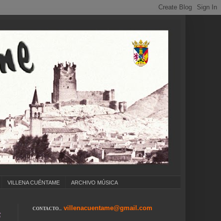
VILLENA CUÉNTAME
ARCHIVO MÚSICA
villenacuentame@gmail.com
CONTACTO...
 COLEGIOS ... CUMPLEAÑOS ... CARNAVAL ... 