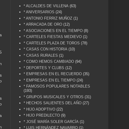
* ALCALDES DE VILLENA
(63)
* ANIVERSARIOS
(24)
* ANTONIO FERRIZ MUÑOZ
(1)
* ARRACADA DE ORO
(12)
* ASOCIACIONES EN EL TIEMPO
(8)
a
* CARTELES FIESTAS MEDIEVO
(1)
* CARTELES PLAZA DE TOROS
(78)
* CASAS CON HISTORIA
(10)
5
* CASAS RURALES
(1)
* COMO HEMOS CAMBIADO
(94)
n
* DEPORTES Y CLUBS
(12)
* EMPRESAS EN EL RECUERDO
(35)
s
* EMPRESAS EN EL TIEMPO
(24)
o
* FAMOSOS POPULARES NOTABLES
(193)
* GRUPOS MUSICALES Y OTROS
(31)
s
* HECHOS SALIENTES DEL AÑO
(27)
o
* HIJO ADOPTIVO
(22)
* HIJO PREDILECTO
(9)
a
* JOSÉ MARÍA SOLER GARCÍA
(1)
n
* LUIS HERNÁNDEZ NAVARRO
(1)