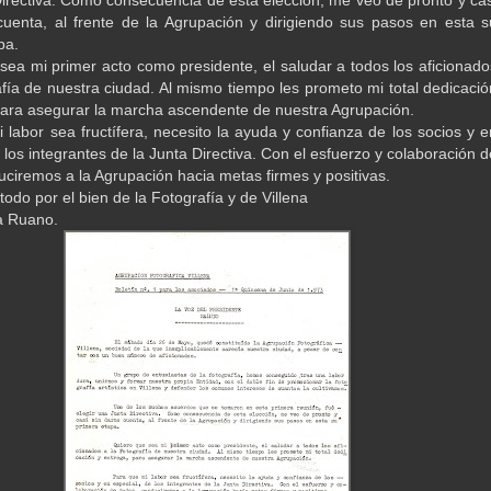
irectiva. Como consecuencia de esta elección, me veo de pronto y cas
uenta, al frente de la Agrupación y dirigiendo sus pasos en esta s
pa.
sea mi primer acto como presidente, el saludar a todos los aficionado
afía de nuestra ciudad. Al mismo tiempo les prometo mi total dedicació
para asegurar la marcha ascendente de nuestra Agrupación.
 labor sea fructífera, necesito la ayuda y confianza de los socios y e
 los integrantes de la Junta Directiva. Con el esfuerzo y colaboración d
uciremos a la Agrupación hacia metas firmes y positivas.
odo por el bien de la Fotografía y de Villena
a Ruano.