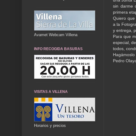
una Junta D
sin darme c
primera eta
Quiero que 
a la Fotogr
y entrega, 
Avamet Webcam Villena
Para que mi
especial, de
todos, cond
INFO RECOGIDA BASURAS
Hagámoslo t
Pedro Olay
VISITAS A VILLENA
Horarios y precios