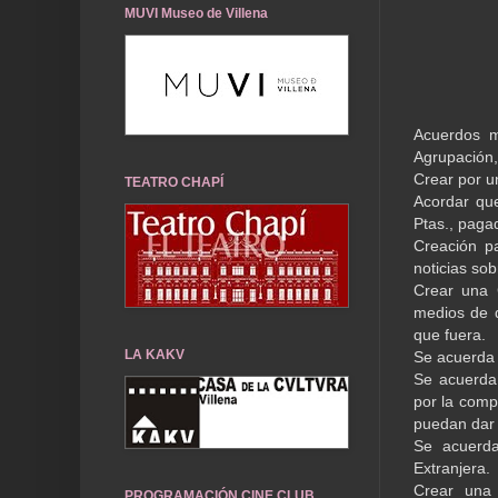
MUVI Museo de Villena
Acuerdos m
Agrupación,
Crear por u
TEATRO CHAPÍ
Acordar que
Ptas., paga
Creación p
noticias so
Crear una 
medios de d
que fuera.
LA KAKV
Se acuerda 
Se acuerda
por la comp
puedan dar 
Se acuerda
Extranjera.
Crear una 
PROGRAMACIÓN CINE CLUB