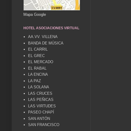
Mapa Google
HOTEL ASOCIACIONES VIRTUAL
AA.VV. VILLENA
BANDA DE MÚSICA
EL CARRIL
EL GREC
EL MERCADO
EL RABAL
LA ENCINA
LA PAZ
LA SOLANA
LAS CRUCES
LAS PEÑICAS
LAS VIRTUDES
PASEO CHAPÍ
SAN ANTÓN
SAN FRANCISCO