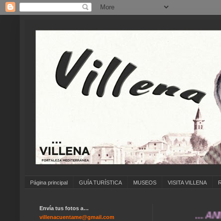
Página principal
GUÍA TURÍSTICA
MUSEOS
VISITA VILLENA
Envía tus fotos a…
... ANÍMATE
villenacuentame@gmail.com