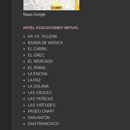
Mapa Google
HOTEL ASOCIACIONES VIRTUAL
AA.VV. VILLENA
BANDA DE MÚSICA
EL CARRIL
EL GREC
EL MERCADO
EL RABAL
LA ENCINA
LA PAZ
LA SOLANA
LAS CRUCES
LAS PEÑICAS
LAS VIRTUDES
PASEO CHAPÍ
SAN ANTÓN
SAN FRANCISCO