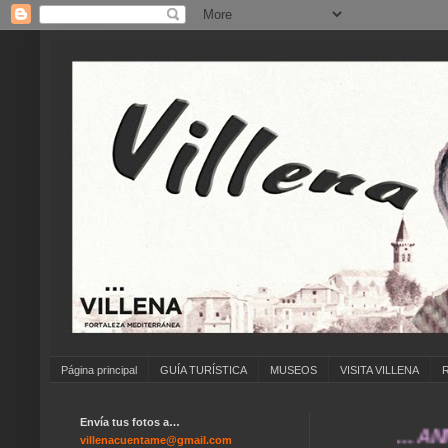
Página principal
GUÍA TURÍSTICA
MUSEOS
VISITA VILLENA
Envía tus fotos a…
... ANÍMATE
villenacuentame@gmail.com