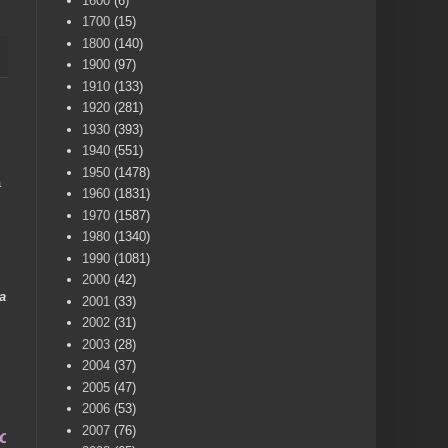
1600
(6)
1700
(15)
1800
(140)
1900
(97)
1910
(133)
1920
(281)
1930
(393)
1940
(551)
1950
(1478)
a
1960
(1831)
1970
(1587)
1980
(1340)
1990
(1081)
2000
(42)
a
2001
(33)
2002
(31)
2003
(28)
2004
(37)
2005
(47)
2006
(53)
2007
(76)
una vida .... TÚ HACES VILLENA CUÉNTAME... UN