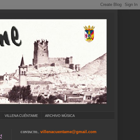
VILLENA CUÉNTAME
ARCHIVO MÚSICA
villenacuentame@gmail.com
CONTACTO...
. COLEGIOS ... CUMPLEAÑOS ... CARNAVAL ..