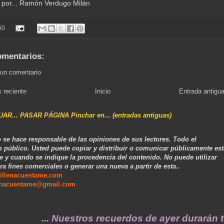
 por... Ramón Verdugo Milán
60
omentarios:
 un comentario
 reciente
Inicio
Entrada antigu
NUAR... PASAR PÁGINA Pinchar en... (entradas antiguas)
 se hace responsable de las opiniones de sus lectores. Todo el
s público. Usted puede copiar y distribuir o comunicar públicamente est
e y cuando se indique la procedencia del contenido. No puede utilizar
ra fines comerciales o generar una nueva a partir de esta..
illenacuentame.com
enacuentame@gmail.com
... Nuestros recuerdos de ayer durarán toda 