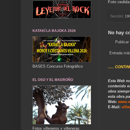
Foto cedida
Sección:
19
KATAKÍ LA BAJOKA 2026
No hay c
Publicar
Entrada más
BASES Concurso Fotográfico
..... CONTI
EL OSO Y EL MADROÑO
Esta Web no
contenido e
obra siempr
esta obra pa
Web:
www.v
E-Mail:
vill
Fotos villeneros y villeneras