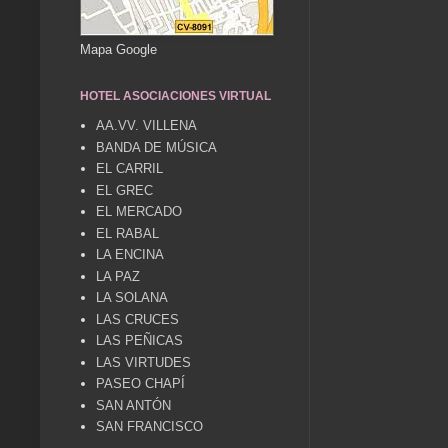
Mapa Google
HOTEL ASOCIACIONES VIRTUAL
AA.VV. VILLENA
BANDA DE MÚSICA
EL CARRIL
EL GREC
EL MERCADO
EL RABAL
LA ENCINA
LA PAZ
LA SOLANA
LAS CRUCES
LAS PEÑICAS
LAS VIRTUDES
PASEO CHAPÍ
SAN ANTÓN
SAN FRANCISCO