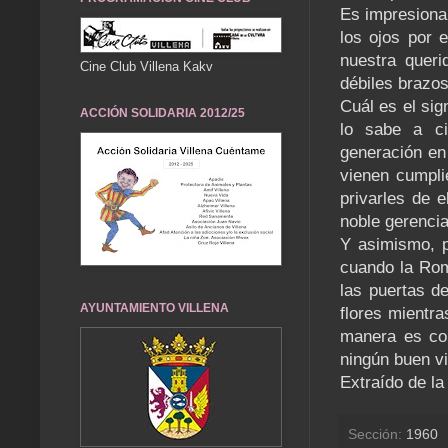
Es impresiona
los ojos por 
nuestra queri
Cine Club Villena Kakv
débiles brazos
Cuál es el sig
ACCIÓN SOLIDARIA 2012/25
lo sabe a ci
generación en
vienen cumpli
privarles de 
noble gerencia
Y asimismo, p
cuando la Rome
las puertas d
AYUNTAMIENTO VILLENA
flores mientra
manera es com
ningún buen vi
Extraído de la
Sección:
1960