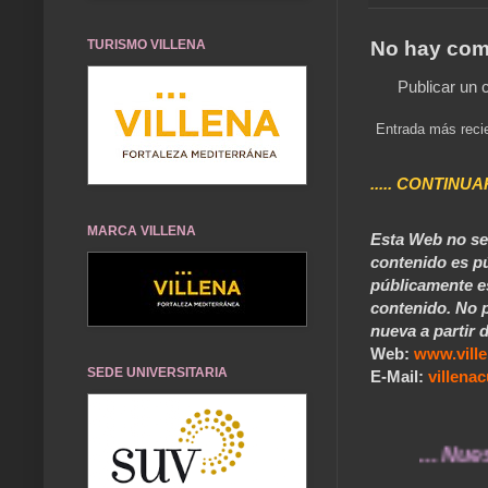
No hay com
TURISMO VILLENA
Publicar un 
Entrada más reci
..... CONTINUA
MARCA VILLENA
Esta Web no se 
contenido es pú
públicamente e
contenido. No p
nueva a partir d
Web:
www.vill
SEDE UNIVERSITARIA
E-Mail:
villen
... Nuestros r