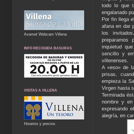
todo lo que 
engalanado pu
Por fin llega 
afana en dar p
los invitad
Avamet Webcam Villena
preparamos p
inquietud que
INFO RECOGIDA BASURAS
sencillo y e
villenenses.
A «eso» de l
prisas, cuan
empieza la Sa
Virgen hasta s
VISITAS A VILLENA
Terminada ést
nombre y en 
expresando el
alegría, en ca
Horarios y precios