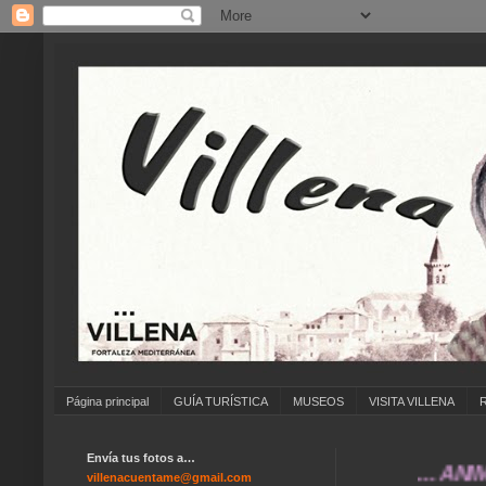
Página principal
GUÍA TURÍSTICA
MUSEOS
VISITA VILLENA
Envía tus fotos a…
... ANÍMATE 
villenacuentame@gmail.com