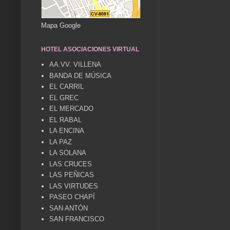
Mapa Google
HOTEL ASOCIACIONES VIRTUAL
AA.VV. VILLENA
BANDA DE MÚSICA
EL CARRIL
EL GREC
EL MERCADO
EL RABAL
LA ENCINA
LA PAZ
LA SOLANA
LAS CRUCES
LAS PEÑICAS
LAS VIRTUDES
PASEO CHAPÍ
SAN ANTÓN
SAN FRANCISCO