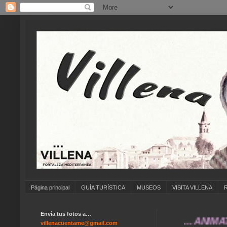
Página principal
GUÍA TURÍSTICA
MUSEOS
VISITA VILLENA
Envía tus fotos a…
... ANÍMATE A E
villenacuentame@gmail.com