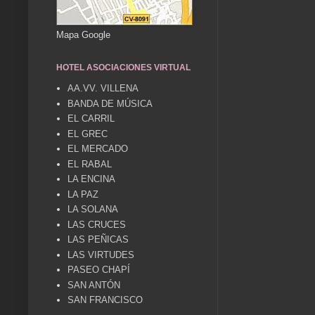
Mapa Google
HOTEL ASOCIACIONES VIRTUAL
AA.VV. VILLENA
BANDA DE MÚSICA
EL CARRIL
EL GREC
EL MERCADO
EL RABAL
LA ENCINA
LA PAZ
LA SOLANA
LAS CRUCES
LAS PEÑICAS
LAS VIRTUDES
PASEO CHAPÍ
SAN ANTÓN
SAN FRANCISCO