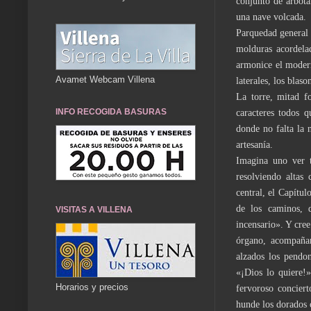
conjunto de arbota
una nave volcada.
Parquedad general d
molduras acordela
armonice el modern
Avamet Webcam Villena
laterales, los blas
La torre, mitad fo
INFO RECOGIDA BASURAS
caracteres todos q
donde no falta la 
artesanía.
Imagina uno ver t
resolviendo altas
central, el Capítul
de los caminos, d
VISITAS A VILLENA
incensario». Y cree
órgano, acompañan
alzados los pendon
«¡Dios lo quiere!
Horarios y precios
fervoroso conciert
hunde los dorados c