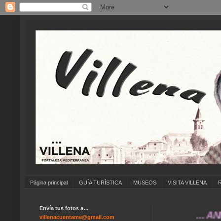
Página principal
GUÍA TURÍSTICA
MUSEOS
VISITA VILLENA
Envía tus fotos a…
... ANÍMATE
villenacuentame@gmail.com