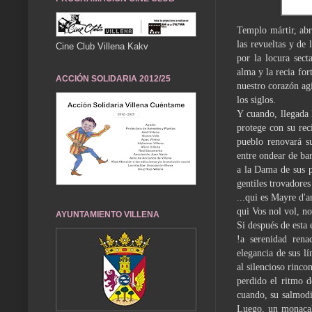
Templo mártir, abr
las revueltas y de 
Cine Club Villena Kakv
por la locura sect
alma y la recia for
ACCIÓN SOLIDARIA 2012/25
nuestro corazón agi
los siglos.
Y cuando, llegada 
protege con su rec
pueblo renovará su
entre ondear de ba
a la Dama de sus p
gentiles trovadore
...qui es Mayre d'
qui Vos nol vol, no
AYUNTAMIENTO VILLENA
Si después de esta 
!a serenidad rena
elegancia de sus l
al silencioso rinco
perdido el ritmo d
cuando, su salmodia
Luego, un monacal 