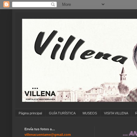
Página principal
GUÍA TURÍSTICA
MUSEOS
VISITA VILLENA
Envía tus fotos a…
... ANÍMATE
villenacuentame@gmail.com