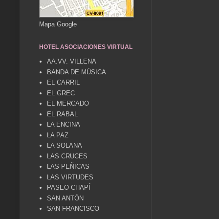
Mapa Google
HOTEL ASOCIACIONES VIRTUAL
AA.VV. VILLENA
BANDA DE MÚSICA
EL CARRIL
EL GREC
EL MERCADO
EL RABAL
LA ENCINA
LA PAZ
LA SOLANA
LAS CRUCES
LAS PEÑICAS
LAS VIRTUDES
PASEO CHAPÍ
SAN ANTÓN
SAN FRANCISCO