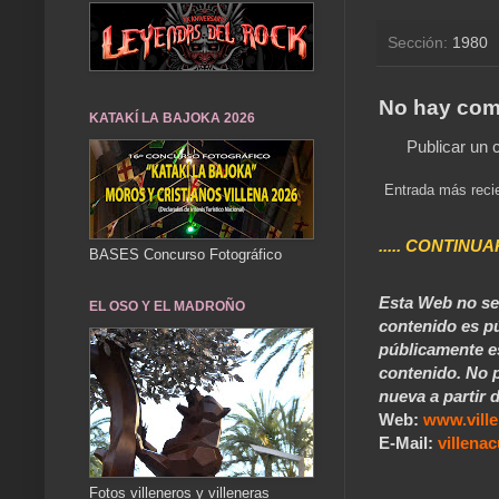
Sección:
1980
No hay com
KATAKÍ LA BAJOKA 2026
Publicar un 
Entrada más reci
..... CONTINUA
BASES Concurso Fotográfico
Esta Web no se 
EL OSO Y EL MADROÑO
contenido es pú
públicamente e
contenido. No p
nueva a partir d
Web:
www.vill
E-Mail:
villen
Fotos villeneros y villeneras