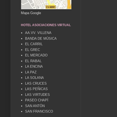
Mapa Google
HOTEL ASOCIACIONES VIRTUAL
AA.VV. VILLENA
BANDA DE MÚSICA
EL CARRIL
EL GREC
EL MERCADO
EL RABAL
LA ENCINA
LA PAZ
LA SOLANA
LAS CRUCES
LAS PEÑICAS
LAS VIRTUDES
PASEO CHAPÍ
SAN ANTÓN
SAN FRANCISCO