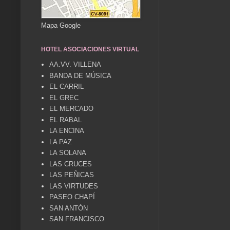
Mapa Google
HOTEL ASOCIACIONES VIRTUAL
AA.VV. VILLENA
BANDA DE MÚSICA
EL CARRIL
EL GREC
EL MERCADO
EL RABAL
LA ENCINA
LA PAZ
LA SOLANA
LAS CRUCES
LAS PEÑICAS
LAS VIRTUDES
PASEO CHAPÍ
SAN ANTÓN
SAN FRANCISCO