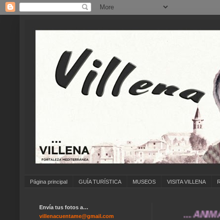
Página principal
GUÍA TURÍSTICA
MUSEOS
VISITA VILLENA
Envía tus fotos a…
... ANÍMATE A 
villenacuentame@gmail.com