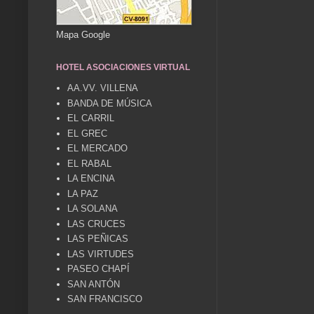
Mapa Google
HOTEL ASOCIACIONES VIRTUAL
AA.VV. VILLENA
BANDA DE MÚSICA
EL CARRIL
EL GREC
EL MERCADO
EL RABAL
LA ENCINA
LA PAZ
LA SOLANA
LAS CRUCES
LAS PEÑICAS
LAS VIRTUDES
PASEO CHAPÍ
SAN ANTÓN
SAN FRANCISCO