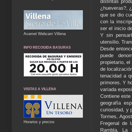
distintas prod
¿hueveras?, ¿p
que se dio cu
con la inscr
ser el inicio 
Avamet Webcam Villena
Y sin pensar
utensilio. Tra
INFO RECOGIDA BASURAS
Desde entonce
puede denomi
propietario, e
de localizació
tenacidad a q
primores. Y ho
variada expos
VISITAS A VILLENA
Contiene este
geografía esp
curiosidad, y 
Tormes, Agost
Horarios y precios
Fregenal de 
Rambla, La R