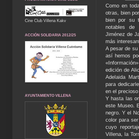
Como en toda
otras, bien po
bien por su 
Cine Club Villena Kakv
notables de 
Jiménez de Ja
ACCIÓN SOLIDARIA 2012/25
más interesan
A pesar de su 
así hemos pod
«Información»
edición de Ali
Adelaida Mart
para dedicarle
en el precioso
AYUNTAMIENTO VILLENA
Y hasta las on
este Museo. E
negro. Y el No
color para se
cuyo reporta
Villena, la To