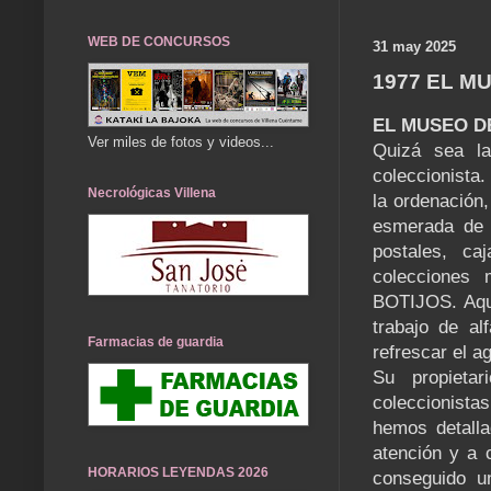
WEB DE CONCURSOS
31 may 2025
1977 EL M
EL MUSEO D
Ver miles de fotos y videos...
Quizá sea la
coleccionista.
Necrológicas Villena
la ordenación,
esmerada de l
postales, ca
colecciones 
BOTIJOS. Aquí
trabajo de a
Farmacias de guardia
refrescar el a
Su propieta
coleccionista
hemos detallad
atención y a 
HORARIOS LEYENDAS 2026
conseguido u