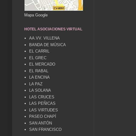
Mapa Google
HOTEL ASOCIACIONES VIRTUAL
AA.VV. VILLENA
BANDA DE MÚSICA
EL CARRIL
EL GREC
EL MERCADO
EL RABAL
LA ENCINA
LA PAZ
LA SOLANA
LAS CRUCES
LAS PEÑICAS
LAS VIRTUDES
PASEO CHAPÍ
SAN ANTÓN
SAN FRANCISCO