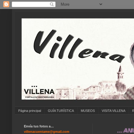
Página principal
GUÍA TURÍSTICA
MUSEOS
VISITA VILLENA
Envía tus fotos a…
... ANÍMATE 
villenacuentame@gmail.com