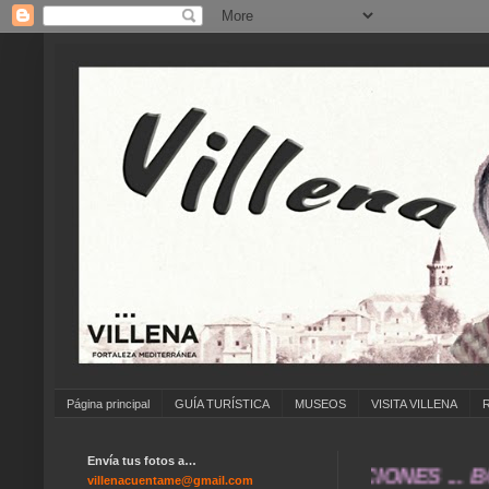
Página principal
GUÍA TURÍSTICA
MUSEOS
VISITA VILLENA
Envía tus fotos a…
 CARNAVAL ... FERIA DE ATRACCIONES ... BO
villenacuentame@gmail.com