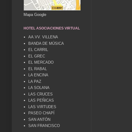
Mapa Google
HOTEL ASOCIACIONES VIRTUAL
AA.VV. VILLENA
BANDA DE MÚSICA
EL CARRIL
EL GREC
EL MERCADO
EL RABAL
LA ENCINA
LA PAZ
LA SOLANA
LAS CRUCES
LAS PEÑICAS
LAS VIRTUDES
PASEO CHAPÍ
SAN ANTÓN
SAN FRANCISCO