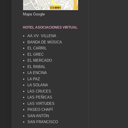
Mapa Google
HOTEL ASOCIACIONES VIRTUAL
AA.VV. VILLENA
BANDA DE MÚSICA
EL CARRIL
EL GREC
EL MERCADO
EL RABAL
LA ENCINA
LA PAZ
LA SOLANA
LAS CRUCES
LAS PEÑICAS
LAS VIRTUDES
PASEO CHAPÍ
SAN ANTÓN
SAN FRANCISCO