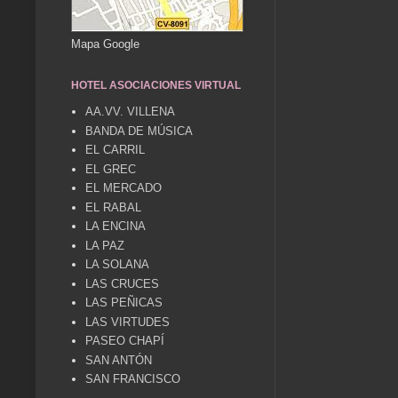
Mapa Google
HOTEL ASOCIACIONES VIRTUAL
AA.VV. VILLENA
BANDA DE MÚSICA
EL CARRIL
EL GREC
EL MERCADO
EL RABAL
LA ENCINA
LA PAZ
LA SOLANA
LAS CRUCES
LAS PEÑICAS
LAS VIRTUDES
PASEO CHAPÍ
SAN ANTÓN
SAN FRANCISCO