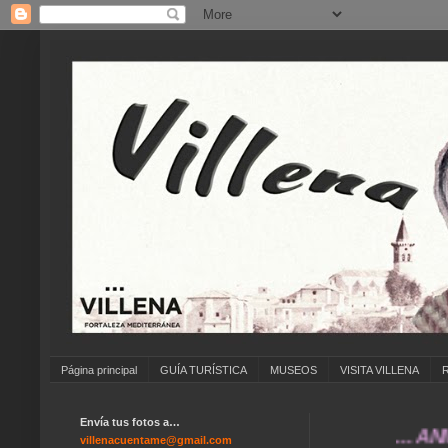
Página principal
GUÍA TURÍSTICA
MUSEOS
VISITA VILLENA
Envía tus fotos a…
... ANÍMATE
villenacuentame@gmail.com