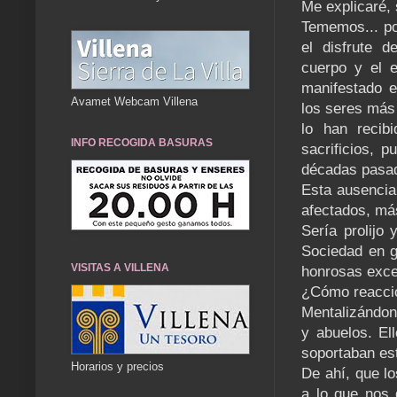
Me explicaré,
Tememos... po
el disfrute d
cuerpo y el e
manifestado e
Avamet Webcam Villena
los seres más
lo han recib
INFO RECOGIDA BASURAS
sacrificios, 
décadas pasada
Esta ausencia 
afectados, má
Sería prolijo
Sociedad en g
VISITAS A VILLENA
honrosas exce
¿Cómo reaccio
Mentalizándon
y abuelos. El
soportaban est
Horarios y precios
De ahí, que l
a lo que nos 