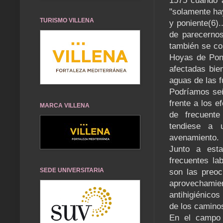
1575 cuando a
"solamente hay
TURISMO VILLENA
y poniente(6).
de parecernos
también se co
Hoyas de Pon,
afectadas bie
aguas de las f
Podríamos señ
frente a los e
MARCA VILLENA
de frecuente
tendiese a 
avenamiento.
Junto a esta
frecuentes la
SEDE UNIVERSITARIA
son las preoc
aprovechamien
antihigiénicos
de los caminos
En el campo 