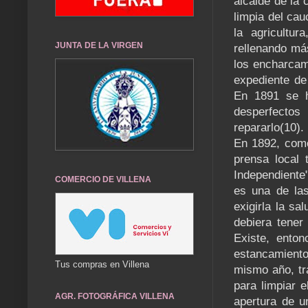
alcalde de la 
limpia del cau
la agricultu
JUNTA DE LA VIRGEN
rellenando má
los encharcam
expediente de 
En 1891 se h
desperfectos
repararlo(10).
En 1892, como
prensa local 
Independiente"
COMERCIO DE VILLENA
es una de las
exigirla la sa
debiera tener
Existe, ento
estancamiento
Tus compras en Villena
mismo año, tr
para limpiar e
AGR. FOTOGRÁFICA VILLENA
apertura de u