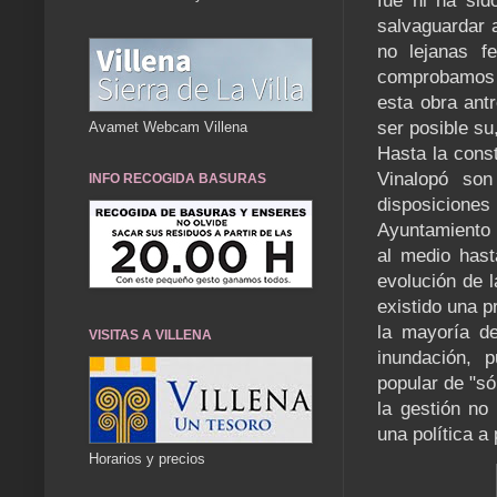
fue ni ha sid
salvaguardar 
no lejanas f
comprobamos la
esta obra ant
ser posible su
Avamet Webcam Villena
Hasta la const
Vinalopó son
INFO RECOGIDA BASURAS
disposicione
Ayuntamiento 
al medio hast
evolución de l
existido una p
la mayoría d
VISITAS A VILLENA
inundación, p
popular de "s
la gestión no
una política a 
Horarios y precios