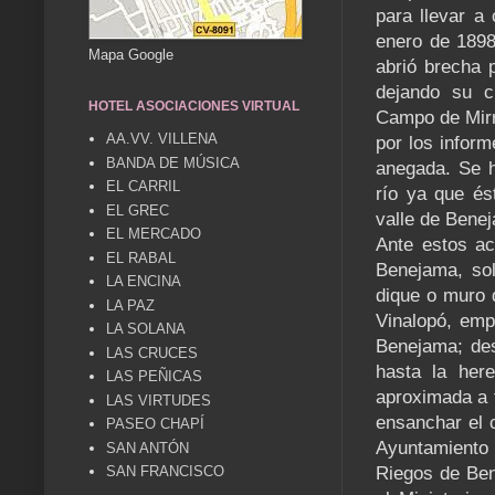
para llevar a
enero de 1898
Mapa Google
abrió brecha 
dejando su c
HOTEL ASOCIACIONES VIRTUAL
Campo de Mirr
AA.VV. VILLENA
por los inform
BANDA DE MÚSICA
anegada. Se h
EL CARRIL
río ya que ést
EL GREC
valle de Benej
EL MERCADO
Ante estos ac
EL RABAL
Benejama, sol
LA ENCINA
dique o muro 
LA PAZ
Vinalopó, emp
LA SOLANA
Benejama; des
LAS CRUCES
hasta la her
LAS PEÑICAS
aproximada a t
LAS VIRTUDES
ensanchar el c
PASEO CHAPÍ
Ayuntamiento 
SAN ANTÓN
Riegos de Ben
SAN FRANCISCO