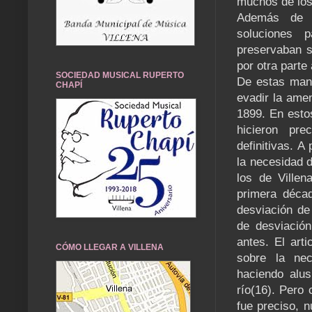
muchos de los
Además de la
soluciones p
preservaban s
por otra parte
SOCIEDAD MUSICAL RUPERTO
De estas mane
CHAPÍ
evadir la ame
1899. En esto
hicieron pr
definitivas. A
la necesidad 
los de Villen
primera décad
desviación de
de desviació
antes. El art
CÓMO LLEGAR A VILLENA
sobre la nec
haciendo alus
río(16). Pero
fue preciso, n