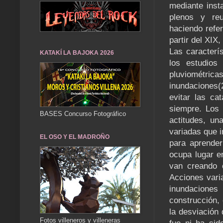
mediante inst
plenos y re
haciendo refer
partir del XIX
Las caracterís
KATAKÍ LA BAJOKA 2026
los estudios 
pluviométric
inundaciones(
evitar las ca
siempre. Los 
BASES Concurso Fotográfico
actitudes, una
variadas que 
EL OSO Y EL MADROÑO
para aprende
ocupa lugar e
van creando c
Acciones vari
inundaciones
construcción, 
la desviación 
Fotos villeneros y villeneras