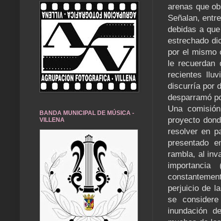
arenas que obs
Señalan, entre
debidas a que
estrechado di
por el mismo 
le recuerdan 
recientes llu
discurría por 
desparramó por
Una comisión
BANDA MUNICIPAL DE MÚSICA -
proyecto dond
VILLENA
resolver en p
presentado e
rambla, al inv
importancia
constantemen
perjuicio de l
se considere
inundación de