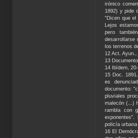
irónico comen
1892) y pide 
"Dicen que el
Lejos estamos,
pero tambié
desarrollarse
los terrenos d
12 Act. Ayun.,
13 Documentos
14 Ibídem, 20
15 Doc. 1891.
es denunciad
documento: "co
pluviales pro
malecón (...)
rambla con g
exponentes". 
policía urbana 
16 El Demócra