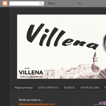
Página principal
GUÍA TURÍSTICA
MUSEOS
VISITA VILLENA
Envía tus fotos a…
... ANÍMATE 
villenacuentame@gmail.com