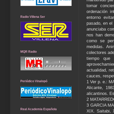
tomar concie
ordenación in
Radio Villena Ser
entorno evit
pasado, en el
anunciaba com
nos han demos
como se pens
medidas. Anim
MQR Radio
colectores ad
tiempo que 
aprovechamie
actualidad, re
cauces, respe
Periódico Vinalopó
1 Ver p. e.: 
Alicante, 198
alicantinos. E
2 MATARREDON
3 GARCIA MART
Real Academia Española
XIX. Saitabi,