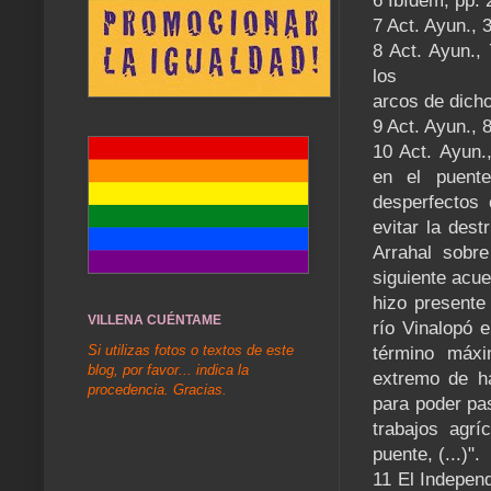
6 Ibídem, pp. 
7 Act. Ayun., 
8 Act. Ayun.,
los
arcos de dich
9 Act. Ayun., 
10 Act. Ayun.
en el puent
desperfectos 
evitar la dest
Arrahal sobre
siguiente acue
hizo presente 
VILLENA CUÉNTAME
río Vinalopó e
Si utilizas fotos o textos de este
término máxi
blog, por favor... indica la
extremo de ha
procedencia. Gracias.
para poder pas
trabajos agr
puente, (...)".
11 El Independ