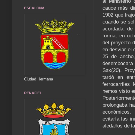
al Ministerio
cauce más dir
ESCALONA
1902 que trajo
cuando se soli
acordada, de 
forma, en oct
del proyecto d
en desviar el 
25 de ancho,
desembocara 
Sax(20). Pro
tardó en ent
Ciudad Hermana
ferrocarrile
hemos visto en
PEÑAFIEL
Posteriormen
prolongaba ha
económicos. 
evitaría las i
aledaños de la