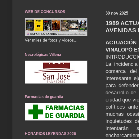
WEB DE CONCURSOS
30 nov 2025
1989 ACTU
AVENIDAS 
Ver miles de fotos y videos...
ACTUACIÓN
VINALOPÓ E
Necrológicas Villena
INTRODUCC
La incidencia
comarca del 
interesante e
para defender
desarrollo de
Farmacias de guardia
ciudad que vi
políticos ant
muchas ocasio
inquietudes d
intentarán
HORARIOS LEYENDAS 2026
encharcamien