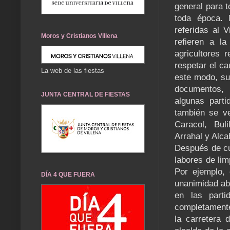
general para t
toda época. 
referidas al 
Moros y Cristianos Villena
refieren a l
agricultores 
respetar el ca
La web de las fiestas
este modo, sus
documentos, 
JUNTA CENTRAL DE FIESTAS
algunas part
también se ve
Caracol, Bul
Arrahal y Alca
Después de cu
labores de li
Por ejemplo, 
DÍA 4 QUE FUERA
unanimidad ab
en las parti
completamente 
la carretera 