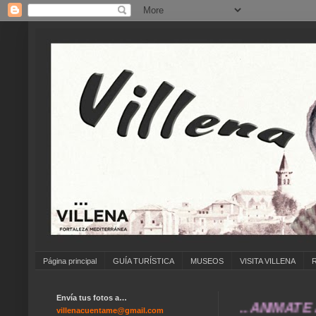
Página principal
GUÍA TURÍSTICA
MUSEOS
VISITA VILLENA
Envía tus fotos a…
... ANÍMATE A ENV
villenacuentame@gmail.com