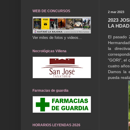
WEB DE CONCURSOS
2 mar 2023
2023 JO
LA HDAD
El pasado 2
Ver miles de fotos y videos...
Hermandad N
la directi
Necrológicas Villena
correspond
"GORI", el 
cuatro año
Damos la e
pueda realiz
Farmacias de guardia
HORARIOS LEYENDAS 2026