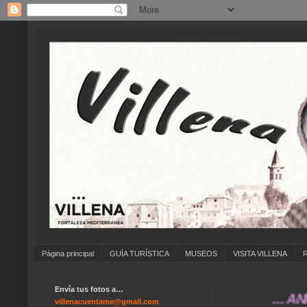
Página principal
GUÍA TURÍSTICA
MUSEOS
VISITA VILLENA
Envía tus fotos a…
... ANÍMATE 
villenacuentame@gmail.com