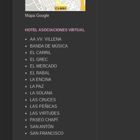
Mapa Google
HOTEL ASOCIACIONES VIRTUAL
AA.VV. VILLENA
BANDA DE MÚSICA
EL CARRIL
EL GREC
EL MERCADO
EL RABAL
LA ENCINA
LA PAZ
LA SOLANA
LAS CRUCES
LAS PEÑICAS
LAS VIRTUDES
PASEO CHAPÍ
SAN ANTÓN
SAN FRANCISCO