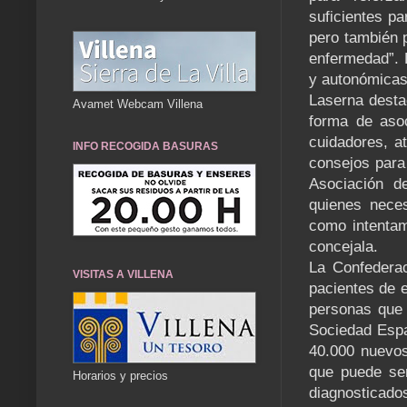
suficientes pa
pero también p
enfermedad”. 
y autonómicas
Laserna destac
Avamet Webcam Villena
forma de asoc
cuidadores, a
INFO RECOGIDA BASURAS
consejos para
Asociación d
quienes neces
como intentam
concejala.
La Confederac
VISITAS A VILLENA
pacientes de e
personas que 
Sociedad Espa
40.000 nuevos
que puede se
Horarios y precios
diagnosticado