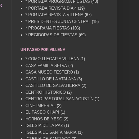
* PORTADA PROGRAMA FIESTAS
(40)
una vida .... TÚ HACES VILLENA CUÉNTAME... UN
* PORTADA REVISTA DÍA 4
(19)
* PORTADA REVISTA VILLENA
(67)
* PRESIDENTES JUNTA CENTRAL
(18)
* PROGRAMA FIESTAS
(106)
* REGIDORAS DE FIESTAS
(69)
UN PASEO POR VILLENA
* COMO LLEGAR A VILLENA
(1)
CASA FAMILIA SELVA
(2)
CASA MUSEO FESTERO
(1)
CASTILLO DE LA ATALAYA
(3)
CASTILLO DE SALVATIERRA
(2)
CENTRO HISTORICO
(2)
CENTRO PASTORAL SAN AGUSTÍN
(1)
CINE IMPERIAL
(2)
EL PASEO CHAPÍ
(1)
HORNOS DE YESO
(2)
IGLESIA DE LA PAZ
(1)
IGLESIA DE SANTA MARIA
(1)
IGLESIA DE SANTIAGO
(2)