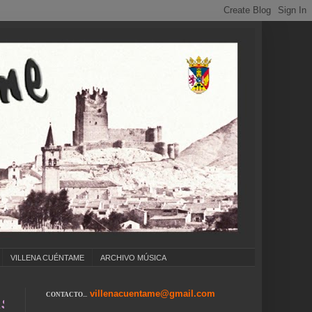
VILLENA CUÉNTAME
ARCHIVO MÚSICA
villenacuentame@gmail.com
CONTACTO...
. COLEGIOS ... CUMPLEAÑOS ... CARNAVAL ..