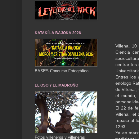
KATAKÍ LA BAJOKA 2026
Villena, 10
Ciencia cen
sociocultu
centrar los
Universitari
BASES Concurso Fotográfico
Entres los 
enólogo Rafa
EL OSO Y EL MADROÑO
de Villena’,
el mundo, 
personalida
El 22 de fe
Villena’, el
repaso al f
1293.
Ya en marzo
Fotos villeneros y villeneras