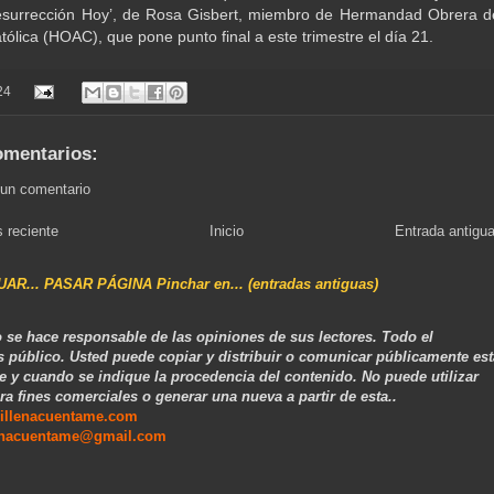
esurrección Hoy’, de Rosa Gisbert, miembro de Hermandad Obrera d
tólica (HOAC), que pone punto final a este trimestre el día 21.
24
omentarios:
 un comentario
 reciente
Inicio
Entrada antigu
NUAR... PASAR PÁGINA Pinchar en... (entradas antiguas)
 se hace responsable de las opiniones de sus lectores. Todo el
s público. Usted puede copiar y distribuir o comunicar públicamente est
e y cuando se indique la procedencia del contenido. No puede utilizar
ra fines comerciales o generar una nueva a partir de esta..
illenacuentame.com
enacuentame@gmail.com