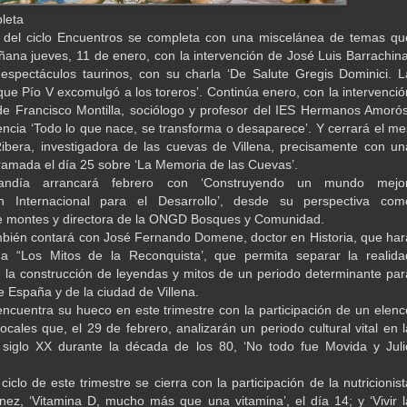
pleta
e del ciclo Encuentros se completa con una miscelánea de temas qu
ana jueves, 11 de enero, con la intervención de José Luis Barrachina
 espectáculos taurinos, con su charla ‘De Salute Gregis Dominici. L
 que Pío V excomulgó a los toreros’. Continúa enero, con la intervenció
 de Francisco Montilla, sociólogo y profesor del IES Hermanos Amorós
ncia ‘Todo lo que nace, se transforma o desaparece’. Y cerrará el me
ibera, investigadora de las cuevas de Villena, precisamente con un
ramada el día 25 sobre ‘La Memoria de las Cuevas’.
Gandía arrancará febrero con ‘Construyendo un mundo mejor
n Internacional para el Desarrollo’, desde su perspectiva com
e montes y directora de la ONGD Bosques y Comunidad.
bién contará con José Fernando Domene, doctor en Historia, que har
a “Los Mitos de la Reconquista’, que permita separar la realida
de la construcción de leyendas y mitos de un periodo determinante par
de España y de la ciudad de Villena.
ncuentra su hueco en este trimestre con la participación de un elenc
locales que, el 29 de febrero, analizarán un periodo cultural vital en l
l siglo XX durante la década de los 80, ‘No todo fue Movida y Juli
ciclo de este trimestre se cierra con la participación de la nutricionist
nez, ‘Vitamina D, mucho más que una vitamina’, el día 14; y ‘Vivir l