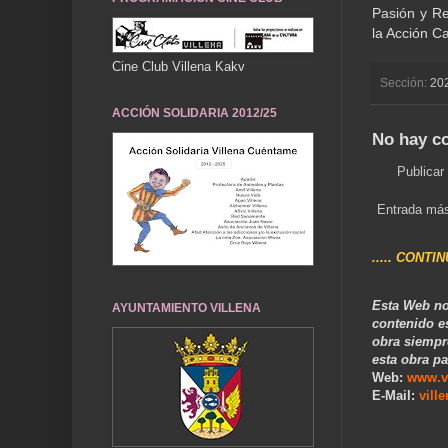
Pasión y R
la Acción Ca
Cine Club Villena Kakv
Sección:
20
ACCIÓN SOLIDARIA 2012/25
No hay c
Publicar
Entrada más
..... CONTI
Esta Web no
AYUNTAMIENTO VILLENA
contenido e
obra siempr
esta obra pa
Web:
www.v
E-Mail:
vill