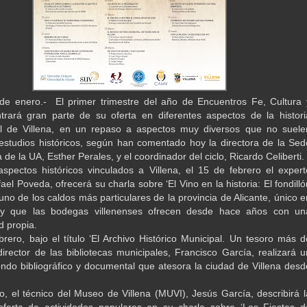
 de enero.- El primer trimestre del año de Encuentros Fe, Cultura 
trará gran parte de su oferta en diferentes aspectos de la histori
ral de Villena, en un repaso a aspectos muy diversos que no suele
 estudios históricos, según han comentado hoy la directora de la Sed
a de la UA, Esther Perales, y el coordinador del ciclo, Ricardo Celiberti.
aspectos históricos vinculados a Villena, el 15 de febrero el expert
el Poveda, ofrecerá su charla sobre ‘El Vino en la historia: El fondilló
 uno de los caldos más particulares de la provincia de Alicante, único e
y que las bodegas villenenses ofrecen desde hace años con un
d propia.
brero, bajo el título ‘El Archivo Histórico Municipal. Un tesoro más d
 director de las bibliotecas municipales, Francisco García, realizará u
ondo bibliográfico y documental que atesora la ciudad de Villena desd
, el técnico del Museo de Villena (MUVI), Jesús García, describirá l