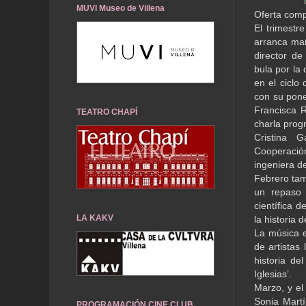
MUVI Museo de Villena
Oferta com
El trimestr
arranca mañ
director de
bula por la
en el ciclo
con su pone
Francisca R
TEATRO CHAPÍ
charla prog
Cristina 
Cooperació
ingeniera d
Febrero tam
un repaso 
científica 
LA KAKV
la historia 
La música e
de artistas 
historia de
Iglesias’.
Marzo, y el 
Sonia Martí
PROGRAMACIÓN CINE CLUB