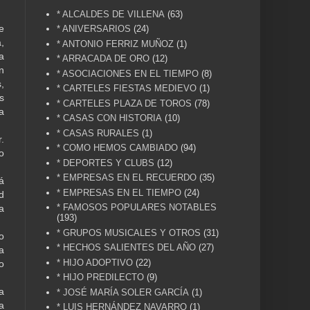
* ALCALDES DE VILLENA
(63)
e
* ANIVERSARIOS
(24)
,
* ANTONIO FERRIZ MUÑOZ
(1)
a
* ARRACADA DE ORO
(12)
n
* ASOCIACIONES EN EL TIEMPO
(8)
,
* CARTELES FIESTAS MEDIEVO
(1)
s
* CARTELES PLAZA DE TOROS
(78)
a
* CASAS CON HISTORIA
(10)
* CASAS RURALES
(1)
.
* COMO HEMOS CAMBIADO
(94)
o
* DEPORTES Y CLUBS
(12)
* EMPRESAS EN EL RECUERDO
(35)
á
* EMPRESAS EN EL TIEMPO
(24)
d
* FAMOSOS POPULARES NOTABLES
a
(193)
* GRUPOS MUSICALES Y OTROS
(31)
o
* HECHOS SALIENTES DEL AÑO
(27)
a
* HIJO ADOPTIVO
(22)
o
* HIJO PREDILECTO
(9)
a
* JOSÉ MARÍA SOLER GARCÍA
(1)
a
* LUIS HERNÁNDEZ NAVARRO
(1)