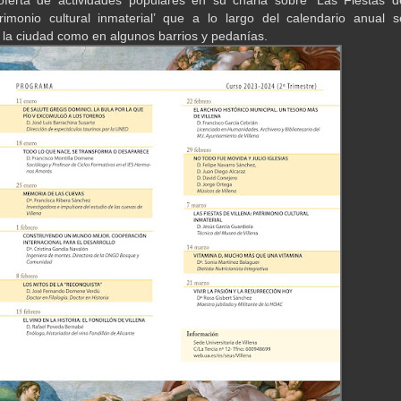
 oferta de actividades populares en su charla sobre ‘Las Fiestas d
trimonio cultural inmaterial’ que a lo largo del calendario anual s
 la ciudad como en algunos barrios y pedanías.