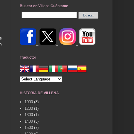
Buscar en Villena Cuéntame
s
_
_
_
n
Traductor
HISTORIA DE VILLENA
1000
(3)
1200
(1)
1300
(1)
1400
(3)
1500
(7)