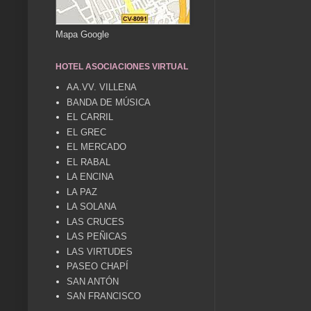
Mapa Google
HOTEL ASOCIACIONES VIRTUAL
AA.VV. VILLENA
BANDA DE MÚSICA
EL CARRIL
EL GREC
EL MERCADO
EL RABAL
LA ENCINA
LA PAZ
LA SOLANA
LAS CRUCES
LAS PEÑICAS
LAS VIRTUDES
PASEO CHAPÍ
SAN ANTÓN
SAN FRANCISCO