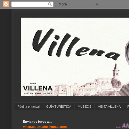
Página principal
GUÍA TURÍSTICA
MUSEOS
VISITA VILLENA
Envía tus fotos a…
... ANÍMATE
villenacuentame@gmail.com