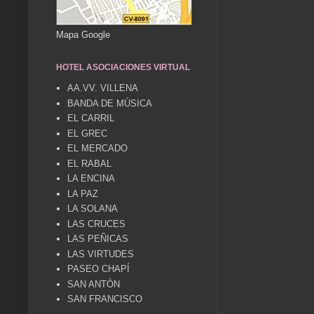
Mapa Google
HOTEL ASOCIACIONES VIRTUAL
AA.VV. VILLENA
BANDA DE MÚSICA
EL CARRIL
EL GREC
EL MERCADO
EL RABAL
LA ENCINA
LA PAZ
LA SOLANA
LAS CRUCES
LAS PEÑICAS
LAS VIRTUDES
PASEO CHAPÍ
SAN ANTÓN
SAN FRANCISCO