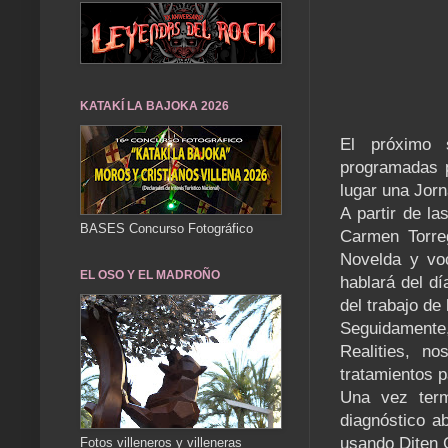
KATAKÍ LA BAJOKA 2026
El próximo 
programadas p
lugar una Jor
A partir de l
BASES Concurso Fotográfico
Carmen Torreg
Novelda y vo
EL OSO Y EL MADROÑO
hablará del dí
del trabajo de
Seguidamente,
Realities, n
tratamientos p
Una vez term
diagnóstico a
usando Diten 
Fotos villeneros y villeneras