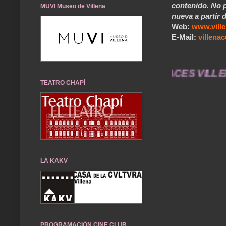
contenido. No p
MUVI Museo de Villena
nueva a partir d
Web:
www.vill
E-Mail:
villen
 durarán toda una vida .... TÚ HACES VILLENA 
TEATRO CHAPÍ
LA KAKV
PROGRAMACIÓN CINE CLUB