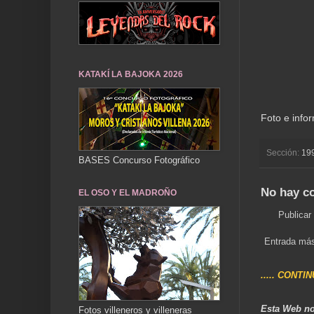
KATAKÍ LA BAJOKA 2026
Foto e info
Sección:
19
BASES Concurso Fotográfico
No hay c
EL OSO Y EL MADROÑO
Publicar
Entrada más
..... CONTI
Esta Web no
Fotos villeneros y villeneras