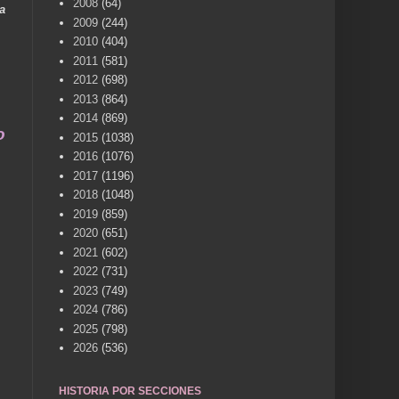
2008
(64)
a
2009
(244)
2010
(404)
2011
(581)
2012
(698)
2013
(864)
2014
(869)
una vida .... TÚ HACES VILLENA CUÉNTAME... UN
2015
(1038)
2016
(1076)
2017
(1196)
2018
(1048)
2019
(859)
2020
(651)
2021
(602)
2022
(731)
2023
(749)
2024
(786)
2025
(798)
2026
(536)
HISTORIA POR SECCIONES