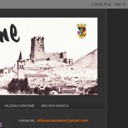
VILLENA CUÉNTAME
ARCHIVO MÚSICA
villenacuentame@gmail.com
CONTACTO...
. COLEGIOS ... CUMPLEAÑOS ... CARNAVAL ..