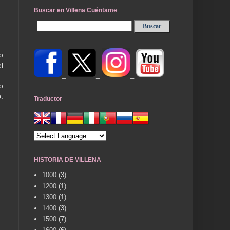
Buscar en Villena Cuéntame
o
l
_
_
_
o
.
Traductor
HISTORIA DE VILLENA
1000
(3)
1200
(1)
1300
(1)
1400
(3)
1500
(7)