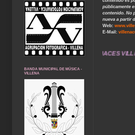
contenido es pú
públicamente e
contenido. No p
nueva a partir d
Web:
www.vill
E-Mail:
villen
r durarán toda una vida .... TÚ HACES VILLENA
BANDA MUNICIPAL DE MÚSICA -
VILLENA