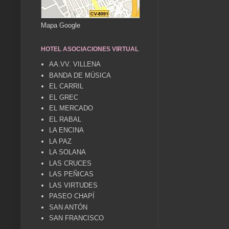
Mapa Google
HOTEL ASOCIACIONES VIRTUAL
AA.VV. VILLENA
BANDA DE MÚSICA
EL CARRIL
EL GREC
EL MERCADO
EL RABAL
LA ENCINA
LA PAZ
LA SOLANA
LAS CRUCES
LAS PEÑICAS
LAS VIRTUDES
PASEO CHAPÍ
SAN ANTÓN
SAN FRANCISCO