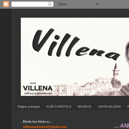
Página principal
GUÍA TURÍSTICA
MUSEOS
VISITA VILLENA
Envía tus fotos a…
... ANÍMATE 
villenacuentame@gmail.com