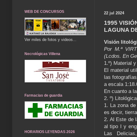
WEB DE CONCURSOS
22 jul 2024
1995 VISI
LAGUNA DE
Ver miles de fotos y videos...
Visión litoló
Por M.ª VIR
Necrológicas Villena
(Lcdos. En Geo
1.º) Material y
El material ut
las fotografía
a escala 1:18.
En cuanto a la
Farmacias de guardia
2. º) Litológi
1. La zona de 
es decir, tier
2. Al Este de
al tipo I y e
HORARIOS LEYENDAS 2026
Las Delicia