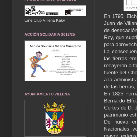
En 1795, Elch
Cine Club Villena Kakv
Juan de Villan
de desecación
ACCIÓN SOLIDARIA 2012/25
Rey, que supr
para aprovech
La consecuenc
las tierras e
recayeron a fa
fuente del Cho
a la administr
de las tierras
En 1825 Ferna
AYUNTAMIENTO VILLENA
Bernardo Elío,
Cortes de D. J
patrimonio est
De nuevo en
Nacionales ve
mayor extens