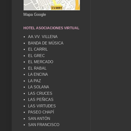
Mapa Google
HOTEL ASOCIACIONES VIRTUAL
AA.VV. VILLENA
BANDA DE MÚSICA
EL CARRIL
EL GREC
EL MERCADO
EL RABAL
LA ENCINA
LA PAZ
LA SOLANA
LAS CRUCES
LAS PEÑICAS
LAS VIRTUDES
PASEO CHAPÍ
SAN ANTÓN
SAN FRANCISCO