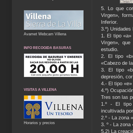
5. Lo que cor
Virgen», form
Inferior.
3.º) Unidades
Avamet Webcam Villena
1. El tipo «a»
Virgen», que
INFO RECOGIDA BASURAS
estudio.
2. El tipo «
«Cabezo de la 
3. El tipo «
depresión, co
4.- El tipo «e
VISITAS A VILLENA
4.º) Ocupación
Tres son las p
1.º - El tip
incultivada po
2.º - La zona 
Horarios y precios
3. º - La zona
5.2) La creaci