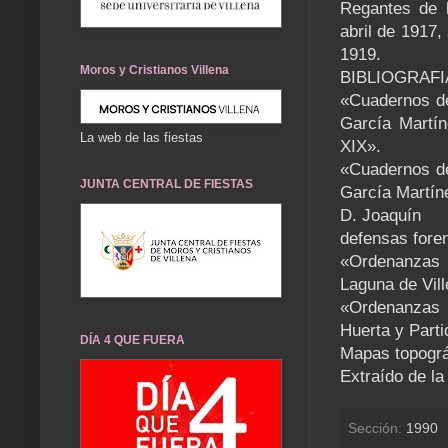
Regantes de l
abril de 1917,
1919.
Moros y Cristianos Villena
BIBLIOGRAFI
«Cuadernos de
García Martín
La web de las fiestas
XIX».
«Cuadernos de
JUNTA CENTRAL DE FIESTAS
García Martíne
D. Joaquín
defensas foren
«Ordenanzas 
Laguna de Vill
«Ordenanzas 
Huerta y Parti
DÍA 4 QUE FUERA
Mapas topográf
Extraído de la
Sección:
1990