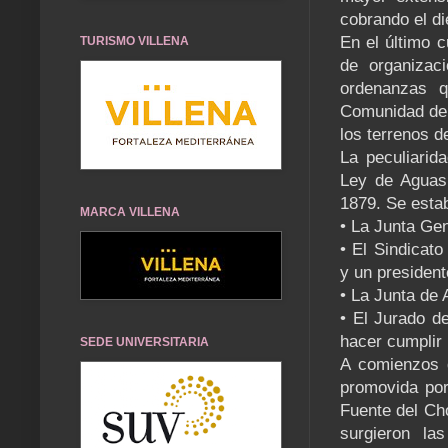
cobrando el d
En el último c
TURISMO VILLENA
de organizac
ordenanzas q
Comunidad de 
los terrenos d
La peculiarid
Ley de Aguas
1879. Se estab
MARCA VILLENA
• La Junta Gen
• El Sindicat
y un president
• La Junta de 
• El Jurado d
hacer cumplir
SEDE UNIVERSITARIA
A comienzos d
promovida por
Fuente del Ch
surgieron l