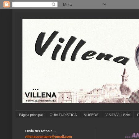
Página principal
GUÍA TURÍSTICA
MUSEOS
VISITA VILLENA
Envía tus fotos a…
... ANÍMATE
villenacuentame@gmail.com