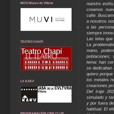
MUVI Museo de Villena
nuestro estilo
creamos nuev
calle. Buscamo
a nosotros no
a las person
siempre innova
Las telas que
TEATRO CHAPÍ
La problemáti
mano, podemo
poblaciones;
tema: han cer
se dedicaban 
quiero porque 
los metales n
LA KAKV
creaciones pr
Del traje 20
simulado y ta
y por fuera de
habitual. El e
PROGRAMACIÓN CINE CLUB