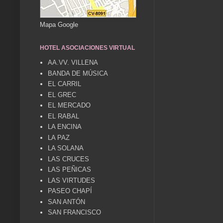
Mapa Google
HOTEL ASOCIACIONES VIRTUAL
AA.VV. VILLENA
BANDA DE MÚSICA
EL CARRIL
EL GREC
EL MERCADO
EL RABAL
LA ENCINA
LA PAZ
LA SOLANA
LAS CRUCES
LAS PEÑICAS
LAS VIRTUDES
PASEO CHAPÍ
SAN ANTÓN
SAN FRANCISCO