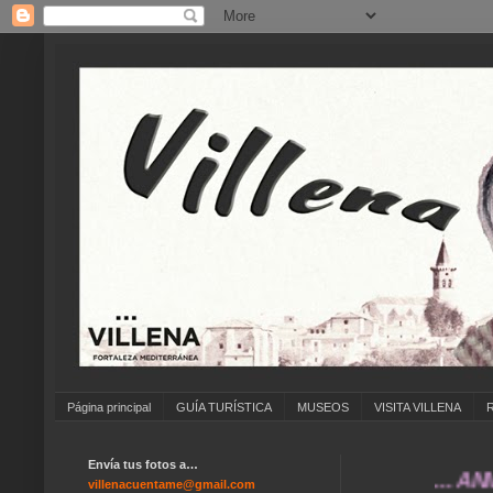
Página principal
GUÍA TURÍSTICA
MUSEOS
VISITA VILLENA
Envía tus fotos a…
... ANÍMATE 
villenacuentame@gmail.com