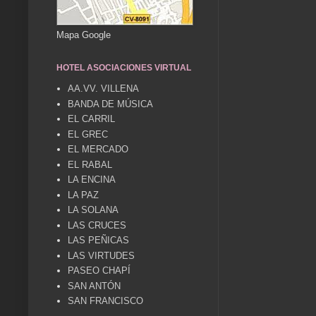
Mapa Google
HOTEL ASOCIACIONES VIRTUAL
AA.VV. VILLENA
BANDA DE MÚSICA
EL CARRIL
EL GREC
EL MERCADO
EL RABAL
LA ENCINA
LA PAZ
LA SOLANA
LAS CRUCES
LAS PEÑICAS
LAS VIRTUDES
PASEO CHAPÍ
SAN ANTÓN
SAN FRANCISCO