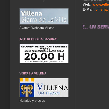
Web:
www.vill
E-Mail:
villen
... TÚ HACES VILLENA CUÉNTAME... UN SERVICIO 
Avamet Webcam Villena
INFO RECOGIDA BASURAS
VISITAS A VILLENA
Horarios y precios