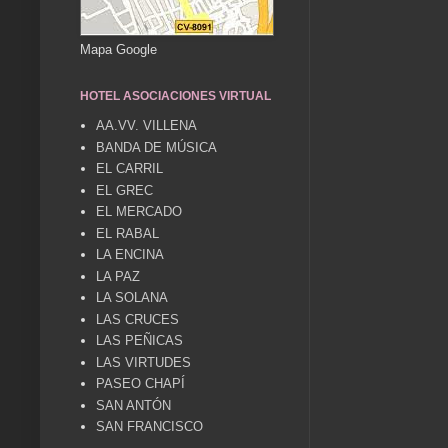
Mapa Google
HOTEL ASOCIACIONES VIRTUAL
AA.VV. VILLENA
BANDA DE MÚSICA
EL CARRIL
EL GREC
EL MERCADO
EL RABAL
LA ENCINA
LA PAZ
LA SOLANA
LAS CRUCES
LAS PEÑICAS
LAS VIRTUDES
PASEO CHAPÍ
SAN ANTÓN
SAN FRANCISCO