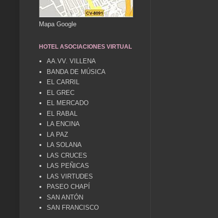
Mapa Google
HOTEL ASOCIACIONES VIRTUAL
AA.VV. VILLENA
BANDA DE MÚSICA
EL CARRIL
EL GREC
EL MERCADO
EL RABAL
LA ENCINA
LA PAZ
LA SOLANA
LAS CRUCES
LAS PEÑICAS
LAS VIRTUDES
PASEO CHAPÍ
SAN ANTÓN
SAN FRANCISCO