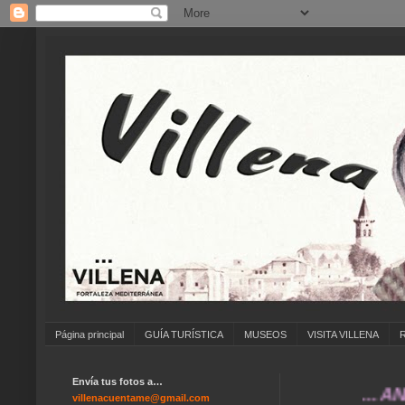
Página principal
GUÍA TURÍSTICA
MUSEOS
VISITA VILLENA
Envía tus fotos a…
... ANÍMATE
villenacuentame@gmail.com