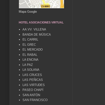
Mapa Google
HOTEL ASOCIACIONES VIRTUAL
AA.VV. VILLENA
BANDA DE MÚSICA
EL CARRIL
EL GREC
EL MERCADO
EL RABAL
LA ENCINA
LA PAZ
LA SOLANA
LAS CRUCES
LAS PEÑICAS
LAS VIRTUDES
PASEO CHAPÍ
SAN ANTÓN
SAN FRANCISCO