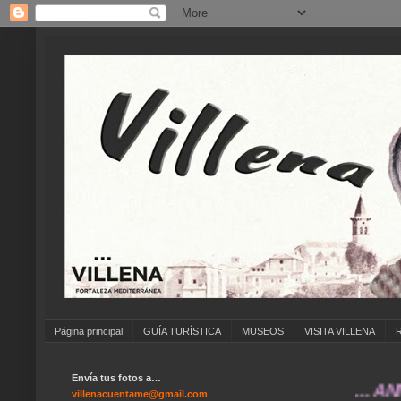
Página principal
GUÍA TURÍSTICA
MUSEOS
VISITA VILLENA
Envía tus fotos a…
... ANÍMA
villenacuentame@gmail.com