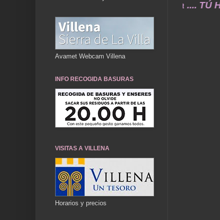
dos de ayer durarán toda una vida .... TÚ HAC
Avamet Webcam Villena
INFO RECOGIDA BASURAS
VISITAS A VILLENA
Horarios y precios