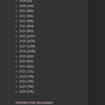
2008
(64)
IA HISTÓRICA DE NUESTRA CIUDAD... ENVÍA FOTOS
2009
(244)
2010
(404)
2011
(581)
2012
(698)
2013
(864)
2014
(869)
2015
(1037)
2016
(1076)
2017
(1196)
2018
(1048)
2019
(859)
2020
(651)
2021
(602)
2022
(731)
2023
(749)
2024
(785)
2025
(798)
2026
(536)
HISTORIA POR SECCIONES