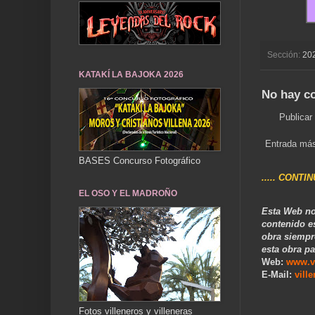
Sección:
20
KATAKÍ LA BAJOKA 2026
No hay c
Publicar
Entrada más
BASES Concurso Fotográfico
..... CONTI
EL OSO Y EL MADROÑO
Esta Web no
contenido e
obra siempr
esta obra pa
Web:
www.v
E-Mail:
vill
Fotos villeneros y villeneras