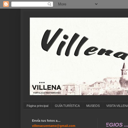
Página principal
GUÍA TURÍSTICA
MUSEOS
VISITA VILLEN
Envía tus fotos a…
IAR FOTOS ANTIGUAS DE ... COLEGIOS ... CU
villenacuentame@gmail.com