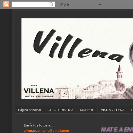
Página principal
GUÍA TURÍSTICA
MUSEOS
VISITA VILLENA
Envía tus fotos a…
... ANÍMATE A ENVIAR 
villenacuentame@gmail.com