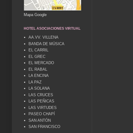
Mapa Google
HOTEL ASOCIACIONES VIRTUAL
AA.VV. VILLENA
BANDA DE MÚSICA
EL CARRIL
EL GREC
EL MERCADO
EL RABAL
LA ENCINA
LA PAZ
LA SOLANA
LAS CRUCES
LAS PEÑICAS
LAS VIRTUDES
PASEO CHAPÍ
SAN ANTÓN
SAN FRANCISCO